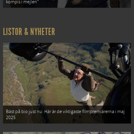
kompis i mejlen”
LISTOR & NYHETER
Bäst på bio just nu: Här är de viktigaste filmpremiärerna i maj
2025