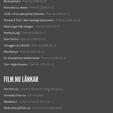
Birdwatchers
Premiär 2009-04-03
Monsters vs. Aliens
Premiär 2009-04-03
JCVD - I huvudet på Van Damme
Premiär 2009-03-27
Tomtar & Troll - Den hemliga kammaren
Premiär 2008-01-31
Hälsningar från skogen
Premiär 2009-03-27
Marley & Jag
Premiär 2009-03-27
Gran Torino
Premiär 2009-03-20
I skuggan av värmen
Premiär 2009-03-20
Max Manus
Premiär 2009-05-15
En shopaholics bekännelser
Premiär 2009-03-20
Che - Argentinaren
Premiär 2009-03-13
FILM.NU LÄNKAR
Om Film.nu
Historia, fakta och integritetspolicy
Kontakta Film.nu
Skriv ett mail
Redaktion
Vi som skriver för Film.nu
Medverka på Film.nu
Vill du bli filmrecensent?