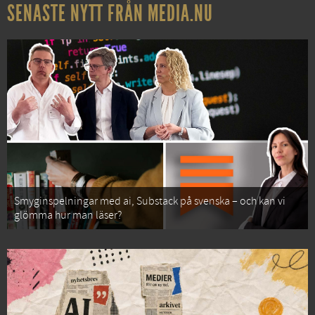
SENASTE NYTT FRÅN MEDIA.NU
Smyginspelningar med ai, Substack på svenska – och kan vi
glömma hur man läser?