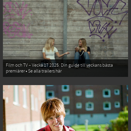
Film och TV – Vecka 17 2025: Din guide till veckans bästa
premiärer • Se alla trailers här