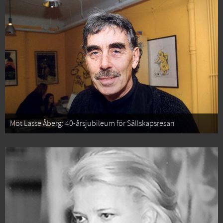
Möt Lasse Åberg: 40-årsjubileum för Sällskapsresan