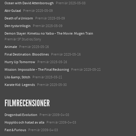
Ocean with David Attenborough
Premiär 2025-05-08
Abir Gulaal
Premiär 2025-05-09
Death of a Unicorn
Premiär 2025-05-09
Den tysta trilogin
Premiär 2025-05-09
Demon Slayer: Kimetsu no Yaiba – The Movie: Mugen Train
Premiär SF Studios/Sony
Animale
Premiär 2025-05-16
Final Destination: Bloodlines
Premiär 2025-05-16
Hurry Up Tomorrow
Premiär 2025-05-16
Mission: Impossible – The Final Reckoning
Premiär 2025-05-21
Lilo &amp; Stitch
Premiär 2025-05-21
Karate Kid: Legends
Premiär 2025-05-30
FILMRECENSIONER
Dragonball Evolution
Premiär 2009-04-08
Hopplös och hatad av alla
Premiär 2009-04-03
Fast & Furious
Premiär 2009-04-03