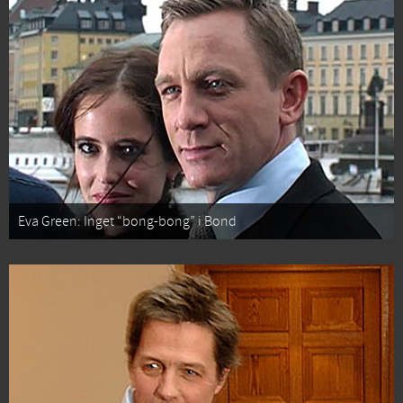
Eva Green: Inget “bong-bong” i Bond