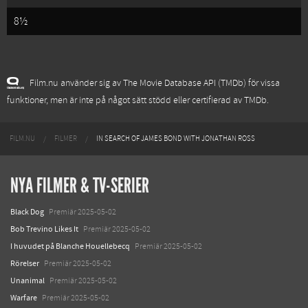
8½
Film.nu använder sig av The Movie Database API (TMDb) för vissa
funktioner, men är inte på något sätt stödd eller certifierad av TMDb.
FILM.NU
FILMER
IN SEARCH OF JAMES BOND WITH JONATHAN ROSS
NYA FILMER & TV-SERIER
Black Dog
Premiär 2025-05-02
Bob Trevino Likes It
Premiär 2025-05-02
I huvudet på Blanche Houellebecq
Premiär 2025-05-02
Rörelser
Premiär 2025-05-02
Unanimal
Premiär 2025-05-02
Warfare
Premiär 2025-05-02