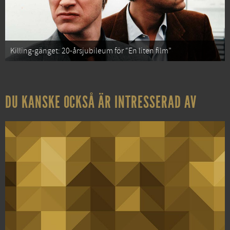
Killing-gänget: 20-årsjubileum för “En liten film”
DU KANSKE OCKSÅ ÄR INTRESSERAD AV