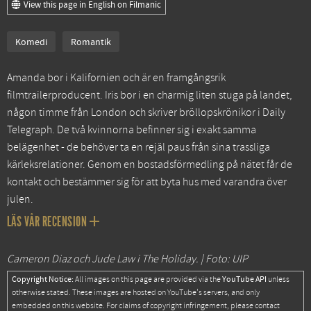
View this page in English on Filmanic
Komedi
Romantik
Amanda bor i Kalifornien och är en framgångsrik
filmtrailerproducent. Iris bor i en charmig liten stuga på landet,
någon timme från London och skriver bröllopskrönikor i Daily
Telegraph. De två kvinnorna befinner sig i exakt samma
belägenhet - de behöver ta en rejäl paus från sina trassliga
kärleksrelationer. Genom en bostadsförmedling på nätet får de
kontakt och bestämmer sig för att byta hus med varandra över
julen.
LÄS VÅR RECENSION
Cameron Diaz och Jude Law i The Holiday. | Foto: UIP
Copyright Notice:
YouTube API
All images on this page are provided via the
unless
otherwise stated. These images are hosted on YouTube's servers, and only
embedded on this website. For claims of copyright infringement, please contact