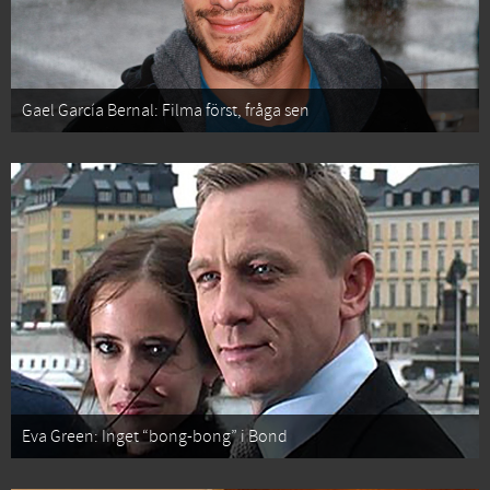
Gael García Bernal: Filma först, fråga sen
Eva Green: Inget “bong-bong” i Bond