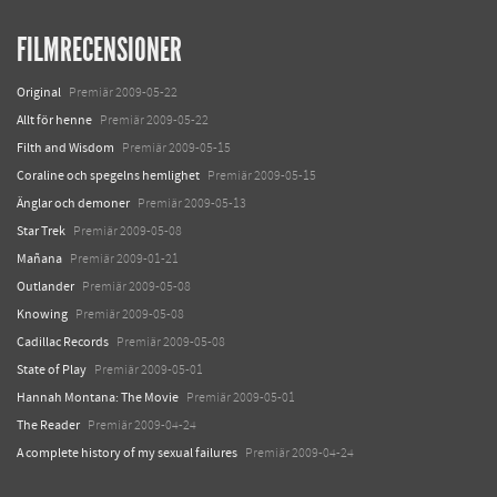
FILMRECENSIONER
Original
Premiär 2009-05-22
Allt för henne
Premiär 2009-05-22
Filth and Wisdom
Premiär 2009-05-15
Coraline och spegelns hemlighet
Premiär 2009-05-15
Änglar och demoner
Premiär 2009-05-13
Star Trek
Premiär 2009-05-08
Mañana
Premiär 2009-01-21
Outlander
Premiär 2009-05-08
Knowing
Premiär 2009-05-08
Cadillac Records
Premiär 2009-05-08
State of Play
Premiär 2009-05-01
Hannah Montana: The Movie
Premiär 2009-05-01
The Reader
Premiär 2009-04-24
A complete history of my sexual failures
Premiär 2009-04-24