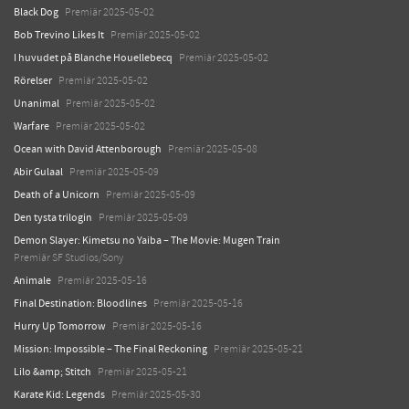
Black Dog
Premiär 2025-05-02
Bob Trevino Likes It
Premiär 2025-05-02
I huvudet på Blanche Houellebecq
Premiär 2025-05-02
Rörelser
Premiär 2025-05-02
Unanimal
Premiär 2025-05-02
Warfare
Premiär 2025-05-02
Ocean with David Attenborough
Premiär 2025-05-08
Abir Gulaal
Premiär 2025-05-09
Death of a Unicorn
Premiär 2025-05-09
Den tysta trilogin
Premiär 2025-05-09
Demon Slayer: Kimetsu no Yaiba – The Movie: Mugen Train
Premiär SF Studios/Sony
Animale
Premiär 2025-05-16
Final Destination: Bloodlines
Premiär 2025-05-16
Hurry Up Tomorrow
Premiär 2025-05-16
Mission: Impossible – The Final Reckoning
Premiär 2025-05-21
Lilo &amp; Stitch
Premiär 2025-05-21
Karate Kid: Legends
Premiär 2025-05-30