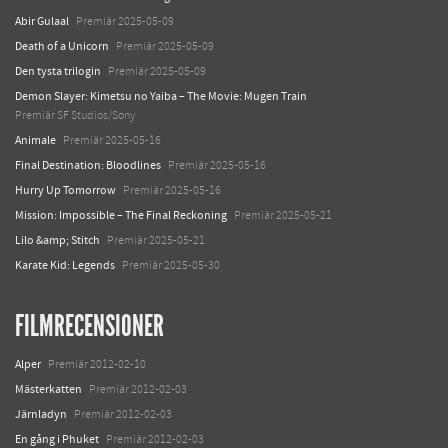
Abir Gulaal
Premiär 2025-05-09
Death of a Unicorn
Premiär 2025-05-09
Den tysta trilogin
Premiär 2025-05-09
Demon Slayer: Kimetsu no Yaiba – The Movie: Mugen Train
Premiär SF Studios/Sony
Animale
Premiär 2025-05-16
Final Destination: Bloodlines
Premiär 2025-05-16
Hurry Up Tomorrow
Premiär 2025-05-16
Mission: Impossible – The Final Reckoning
Premiär 2025-05-21
Lilo &amp; Stitch
Premiär 2025-05-21
Karate Kid: Legends
Premiär 2025-05-30
FILMRECENSIONER
Alper
Premiär 2012-02-10
Mästerkatten
Premiär 2012-02-03
Järnladyn
Premiär 2012-02-03
En gång i Phuket
Premiär 2012-02-03