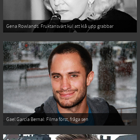
Gena Rowlands: Fruktansvärt kul att klå upp grabbar
Gael García Bernal: Filma först, fråga sen