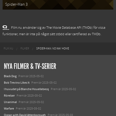
Spider-Man 3
Film.nu använder sig av The Movie Database API (TMDb) för vissa
funktioner, men är inte på något sätt stödd eller certifierad av TMDb.
FILM.NU
FILMER
SPIDER-MAN: NO WAY HOME
NYA FILMER & TV-SERIER
Black Dog
Premiär 2025-05-02
Bob Trevino Likes It
Premiär 2025-05-02
I huvudet på Blanche Houellebecq
Premiär 2025-05-02
Rörelser
Premiär 2025-05-02
Unanimal
Premiär 2025-05-02
Warfare
Premiär 2025-05-02
Ocean with David Attenborough
Premiär 2025-05-08