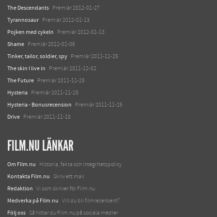
The Descendants
Premiär 2012-01-27
Tyrannosaur
Premiär 2012-01-13
Pojken med cykeln
Premiär 2012-01-13
Shame
Premiär 2012-01-06
Tinker, tailor, soldier, spy
Premiär 2011-12-25
The skin I live in
Premiär 2011-12-02
The Future
Premiär 2011-11-25
Hysteria
Premiär 2011-11-25
Hysteria - Bonusrecension
Premiär 2011-11-25
Drive
Premiär 2011-11-18
FILM.NU LÄNKAR
Om Film.nu
Historia, fakta och integritetspolicy
Kontakta Film.nu
Skriv ett mail
Redaktion
Vi som skriver för Film.nu
Medverka på Film.nu
Vill du bli filmrecensent?
Följ oss
Så hittar du Film.nu på sociala medier