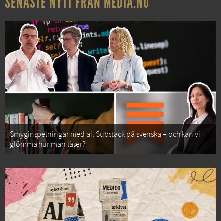
SENASTE NYTT FRÅN MEDIA.NU
Smyginspelningar med ai, Substack på svenska – och kan vi
glömma hur man läser?