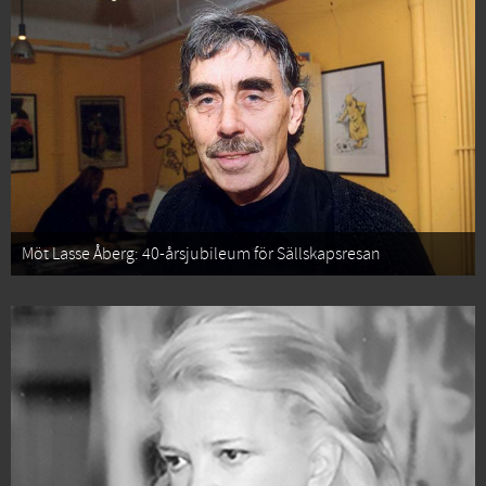
Möt Lasse Åberg: 40-årsjubileum för Sällskapsresan