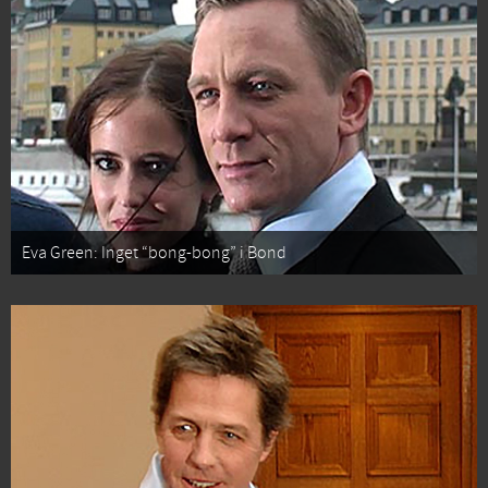
Eva Green: Inget “bong-bong” i Bond