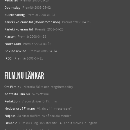
Redacted
Premiär 2008-05-10
Doomsday
Premiär 2008-05-02
Nu eller aldrig
Premiär 2008-04-25
Kärlek i kolerans tid (Bonusrecension)
Premiär 2008-04-25
Kärlek i kolerans tid
Premiär 2008-04-25
Klassen
Premiär 2008-04-18
Fool's Gold
Premiär 2008-04-18
Be kind rewind
Premiär 2008-04-14
[REC]
Premiär 2008-04-11
FILM.NU LÄNKAR
Om Film.nu
Historia, fakta och integritetspolicy
Kontakta Film.nu
Skriv ett mail
Redaktion
Vi som skriver för Film.nu
Medverka på Film.nu
Vill du bli filmrecensent?
Följ oss
Så hittar du Film.nu på sociala medier
Filmanic
Film.nu's English sister site – All about movies in English