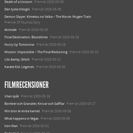
Death of a Unicorn
Premiär 2025-05-09
Den tysta trilogin
Premiär 2025-05-09
Demon Slayer: Kimetsu no Yaiba – The Movie: Mugen Train
Premiär SF Studios/Sony
Animale
Premiär 2025-05-16
Final Destination: Bloodlines
Premiär 2025-05-16
Hurry Up Tomorrow
Premiär 2025-05-16
Mission: Impossible – The Final Reckoning
Premiär 2025-05-21
Lilo &amp; Stitch
Premiär 2025-05-21
Karate Kid: Legends
Premiär 2025-05-30
FILMRECENSIONER
Utan spår
Premiär 2008-05-16
Bomber och Granater, Knivar och Gafflar
Premiär 2008-05-17
Min bror är enda barnet
Premiär 2008-05-09
What happens in Vegas
Premiär 2008-05-09
Iron Man
Premiär 2008-05-01