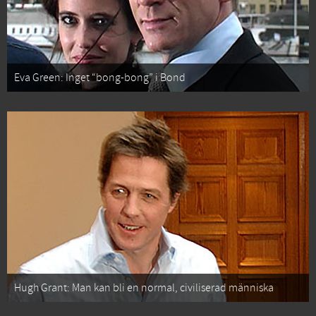
Eva Green: Inget “bong-bong” i Bond
Hugh Grant: Man kan bli en normal, civiliserad människa