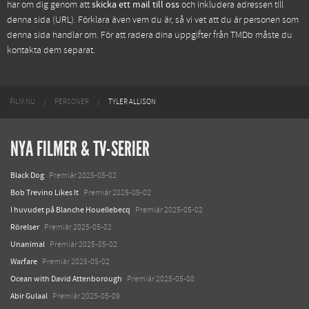
har om dig genom att
skicka ett mail till oss
och inkludera adressen till
denna sida (URL). Förklara även vem du är, så vi vet att du är personen som
denna sida handlar om. För att radera dina uppgifter från TMDb måste du
kontakta dem separat.
FILM.NU
PERSONER
TYLER ALLISON
NYA FILMER & TV-SERIER
Black Dog
Premiär 2025-05-02
Bob Trevino Likes It
Premiär 2025-05-02
I huvudet på Blanche Houellebecq
Premiär 2025-05-02
Rörelser
Premiär 2025-05-02
Unanimal
Premiär 2025-05-02
Warfare
Premiär 2025-05-02
Ocean with David Attenborough
Premiär 2025-05-08
Abir Gulaal
Premiär 2025-05-09