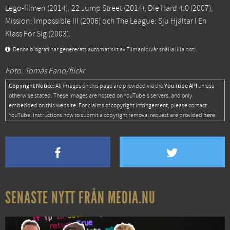
Lego-filmen
(2014),
22 Jump Street
(2014),
Die Hard 4.0
(2007),
Mission: Impossible III
(2006) och
The League: Sju Hjältar I En
Klass För Sig
(2003).
Denna biografi har genererats automatiskt av Filmanic (vår snälla lilla bot).
Foto: Tomás Fano/flickr
Copyright Notice:
YouTube API
All images on this page are provided via the
unless
otherwise stated. These images are hosted on YouTube's servers, and only
embedded on this website. For claims of copyright infringement, please contact
here
YouTube. Instructions how to submit a copyright removal request are provided
.
SENASTE NYTT FRÅN MEDIA.NU