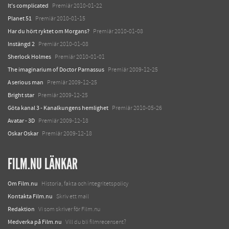
It's complicated
Premiär 2010-01-22
Planet 51
Premiär 2010-01-15
Har du hört ryktet om Morgans?
Premiär 2010-01-08
Instängd 2
Premiär 2010-01-08
Sherlock Holmes
Premiär 2010-01-01
The imaginarium of Doctor Parnassus
Premiär 2009-12-25
A serious man
Premiär 2009-12-25
Bright star
Premiär 2009-12-25
Göta kanal 3 - Kanalkungens hemlighet
Premiär 2010-05-26
Avatar - 3D
Premiär 2009-12-18
Oskar Oskar
Premiär 2009-12-18
FILM.NU LÄNKAR
Om Film.nu
Historia, fakta och integritetspolicy
Kontakta Film.nu
Skriv ett mail
Redaktion
Vi som skriver för Film.nu
Medverka på Film.nu
Vill du bli filmrecensent?