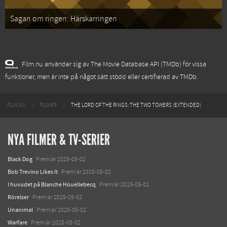
Sagan om ringen: Härskarringen
Film.nu använder sig av The Movie Database API (TMDb) för vissa
funktioner, men är inte på något sätt stödd eller certifierad av TMDb.
FILM.NU
FILMER
THE LORD OF THE RINGS: THE TWO TOWERS (EXTENDED)
NYA FILMER & TV-SERIER
Black Dog
Premiär 2025-05-02
Bob Trevino Likes It
Premiär 2025-05-02
I huvudet på Blanche Houellebecq
Premiär 2025-05-02
Rörelser
Premiär 2025-05-02
Unanimal
Premiär 2025-05-02
Warfare
Premiär 2025-05-02