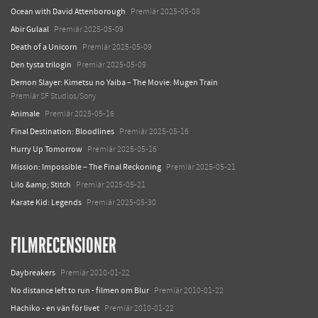
Ocean with David Attenborough
Premiär 2025-05-08
Abir Gulaal
Premiär 2025-05-09
Death of a Unicorn
Premiär 2025-05-09
Den tysta trilogin
Premiär 2025-05-09
Demon Slayer: Kimetsu no Yaiba – The Movie: Mugen Train
Premiär SF Studios/Sony
Animale
Premiär 2025-05-16
Final Destination: Bloodlines
Premiär 2025-05-16
Hurry Up Tomorrow
Premiär 2025-05-16
Mission: Impossible – The Final Reckoning
Premiär 2025-05-21
Lilo &amp; Stitch
Premiär 2025-05-21
Karate Kid: Legends
Premiär 2025-05-30
FILMRECENSIONER
Daybreakers
Premiär 2010-01-22
No distance left to run - filmen om Blur
Premiär 2010-01-22
Hachiko - en vän för livet
Premiär 2010-01-22