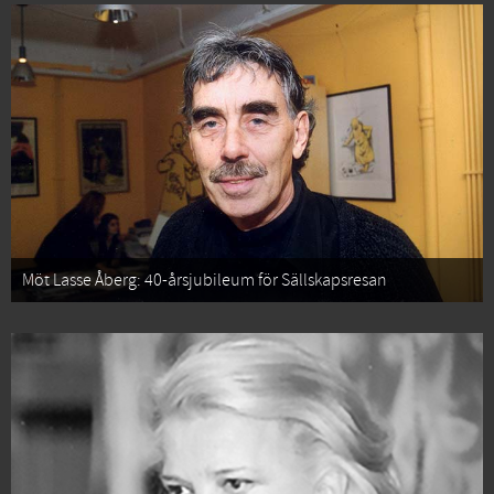
Möt Lasse Åberg: 40-årsjubileum för Sällskapsresan