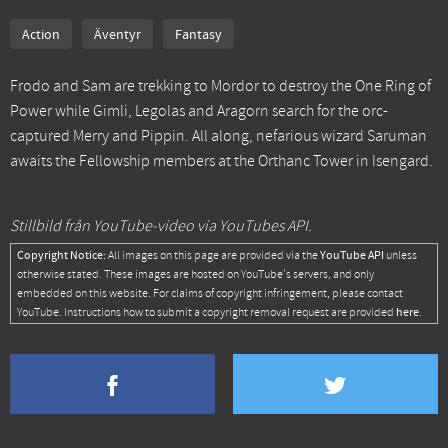
Action
Äventyr
Fantasy
Frodo and Sam are trekking to Mordor to destroy the One Ring of
Power while Gimli, Legolas and Aragorn search for the orc-
captured Merry and Pippin. All along, nefarious wizard Saruman
awaits the Fellowship members at the Orthanc Tower in Isengard.
Stillbild från YouTube-video via YouTubes API.
Copyright Notice:
YouTube API
All images on this page are provided via the
unless
otherwise stated. These images are hosted on YouTube's servers, and only
embedded on this website. For claims of copyright infringement, please contact
here
YouTube. Instructions how to submit a copyright removal request are provided
.