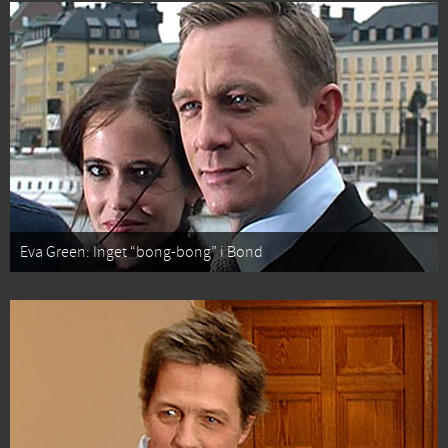
Eva Green: Inget “bong-bong” i Bond