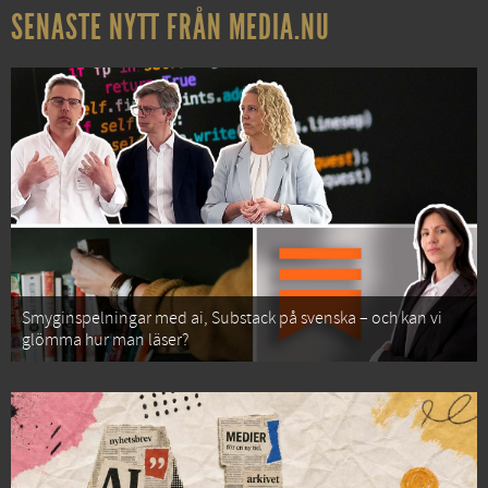
SENASTE NYTT FRÅN MEDIA.NU
Smyginspelningar med ai, Substack på svenska – och kan vi
glömma hur man läser?