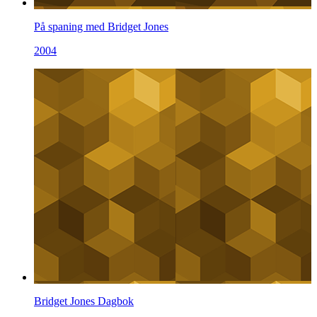
På spaning med Bridget Jones
2004
Bridget Jones Dagbok