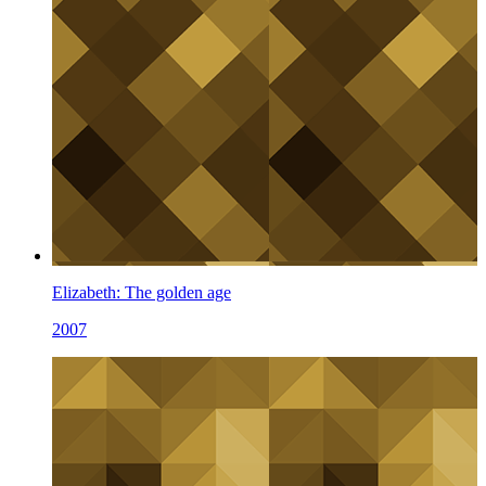
Elizabeth: The golden age
2007