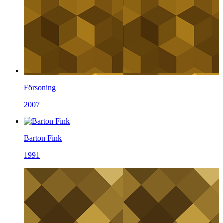
Försoning
2007
Barton Fink
1991