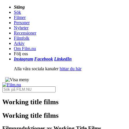
Stäng
Sök
Filmer
Personer
Nyheter
Recensioner
Filmfolk
Arkiv
Om Film.nu
Följ oss
Instagram
Facebook
LinkedIn
Alla våra sociala kanaler
hittar du här
Working title films
Working title films
Filmproduktioner av Working Title Films