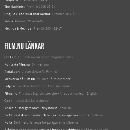
The Machinist
Premiär 2005-01-14
Ong-Bak: The Muai Thai Warrior
Premiär 2004-11-19
Sylvia
Premiär 2004-04-09
Melinda & Melinda
Premiär 2004-12-17
FILM.NU LÄNKAR
Om Film.nu
Historia, fakta och integritetspolicy
Kontakta Film.nu
Skriv ett mail
Redaktion
Vi som skriver för Film.nu
Medverka på Film.nu
Vill du bli filmrecensent?
Följ oss
Så hittar du Film.nu på sociala medier
Filmanic
Film.nu's English sister site – All about movies in English
Coohl
Upptäck & kolla videos!
12 skolbussar görs om till tiny house
Kolla nu!
De 18 mest skrämmande och farliga bergsvägarna i Europa
Kolla nu!
Kolla
De 8 mest hisnande bergstågturerna i Alperna
8 skrämmande bergsgrusvägar i Europa du aldrig borde köra
Kolla här!