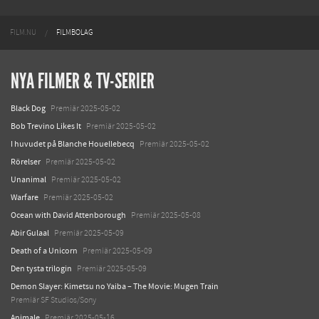
FILM.NU
FILMBOLAG
NYA FILMER & TV-SERIER
Black Dog
Premiär 2025-05-02
Bob Trevino Likes It
Premiär 2025-05-02
I huvudet på Blanche Houellebecq
Premiär 2025-05-02
Rörelser
Premiär 2025-05-02
Unanimal
Premiär 2025-05-02
Warfare
Premiär 2025-05-02
Ocean with David Attenborough
Premiär 2025-05-08
Abir Gulaal
Premiär 2025-05-09
Death of a Unicorn
Premiär 2025-05-09
Den tysta trilogin
Premiär 2025-05-09
Demon Slayer: Kimetsu no Yaiba – The Movie: Mugen Train
Premiär SF Studios/Sony
Animale
Premiär 2025-05-16