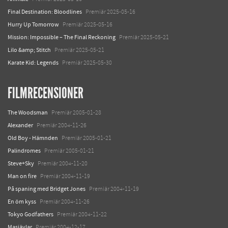
Final Destination: Bloodlines
Premiär 2025-05-16
Hurry Up Tomorrow
Premiär 2025-05-16
Mission: Impossible – The Final Reckoning
Premiär 2025-05-21
Lilo &amp; Stitch
Premiär 2025-05-21
Karate Kid: Legends
Premiär 2025-05-30
FILMRECENSIONER
The Woodsman
Premiär 2005-01-28
Alexander
Premiär 2004-11-26
Old Boy - Hämnden
Premiär 2005-01-21
Palindromes
Premiär 2005-01-21
Steve+Sky
Premiär 2004-11-20
Man on fire
Premiär 2004-11-19
På spaning med Bridget Jones
Premiär 2004-11-19
En öm kyss
Premiär 2004-11-26
Tokyo Godfathers
Premiär 2004-11-22
Masjävlar
Premiär 2004-12-17