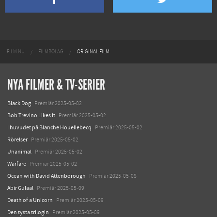
FILM.NU
FILMBOLAG
ORIGINAL FILM
NYA FILMER & TV-SERIER
Black Dog
Premiär 2025-05-02
Bob Trevino Likes It
Premiär 2025-05-02
I huvudet på Blanche Houellebecq
Premiär 2025-05-02
Rörelser
Premiär 2025-05-02
Unanimal
Premiär 2025-05-02
Warfare
Premiär 2025-05-02
Ocean with David Attenborough
Premiär 2025-05-08
Abir Gulaal
Premiär 2025-05-09
Death of a Unicorn
Premiär 2025-05-09
Den tysta trilogin
Premiär 2025-05-09