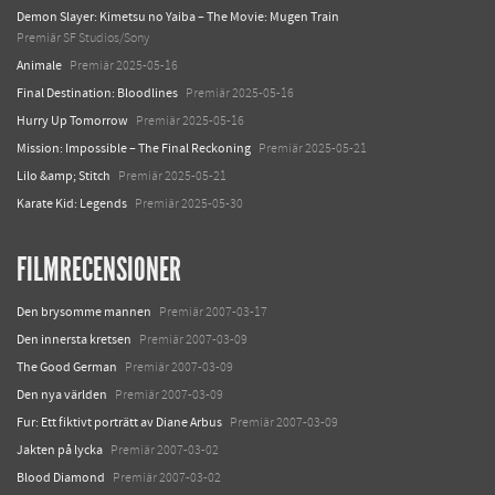
Demon Slayer: Kimetsu no Yaiba – The Movie: Mugen Train
Premiär SF Studios/Sony
Animale
Premiär 2025-05-16
Final Destination: Bloodlines
Premiär 2025-05-16
Hurry Up Tomorrow
Premiär 2025-05-16
Mission: Impossible – The Final Reckoning
Premiär 2025-05-21
Lilo &amp; Stitch
Premiär 2025-05-21
Karate Kid: Legends
Premiär 2025-05-30
FILMRECENSIONER
Den brysomme mannen
Premiär 2007-03-17
Den innersta kretsen
Premiär 2007-03-09
The Good German
Premiär 2007-03-09
Den nya världen
Premiär 2007-03-09
Fur: Ett fiktivt porträtt av Diane Arbus
Premiär 2007-03-09
Jakten på lycka
Premiär 2007-03-02
Blood Diamond
Premiär 2007-03-02