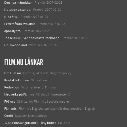
Den nya människan
Premiär 2007-02-23
Notes on a scandal
Premiär 2007-02-23
Nina Frisk
Premiär 2007-03-09
Letters from Iwo Jima
Premiär 2007-02-23
Apocalypto
Premiär 2007-02-23
Tenacious D - Världens bästa Rockband
Premiär 2007-02-16
Hollywoodland
Premiär 2007-02-16
FILM.NU LÄNKAR
Om Film.nu
Historia, fakta och integritetspolicy
Kontakta Film.nu
Skriv ett mail
Redaktion
Vi som skriver för Film.nu
Medverka på Film.nu
Vill du bli filmrecensent?
Följ oss
Så hittar du Film.nu på sociala medier
Filmanic
Film.nu's English sister site – All about movies in English
Coohl
Upptäck & kolla videos!
12 skolbussar görs om till tiny house
Kolla nu!