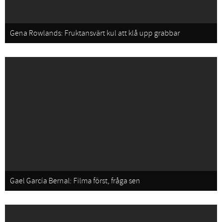
Gena Rowlands: Fruktansvärt kul att klå upp grabbar
Gael García Bernal: Filma först, fråga sen