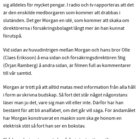
sig alldeles för mycket pengar. I radio och tv rapporteras att det
är den enskilde medborgaren som kommer att drabbas i
slutänden. Det ger Morgan en idé, som kommer att skaka om
direktörerna i försäkringsbolaget långt mer än han kunnat
förutspå.
Vid sidan av huvudintrigen mellan Morgan och hans bror Olle
(Claes Eriksson) å ena sidan och försäkringsdirektören Stig
(Örjan Ramberg) å andra sidan, är filmen full av kommentarer
till vår samtid.
Morgan är trött på att alltid matas med information från alla håll
i form av skrivna budskap. Så fort det står något någonstans
läser man ju det, vare sig man vill eller inte. Därför har han
bestämt för att bli analfabet, om det går vill säga. För ändamålet
har Morgan konstruerat en maskin som ska ge honom en
elektrisk stöt så fort han ser en bokstav.