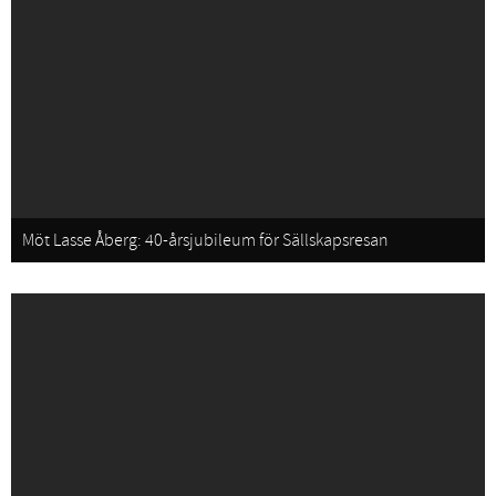
Möt Lasse Åberg: 40-årsjubileum för Sällskapsresan