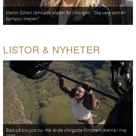
Martin Schori lämnade bladet för inkorgen: ”Ska vara som en
kompis i mejlen”
LISTOR & NYHETER
Bäst på bio just nu: Här är de viktigaste filmpremiärerna i maj