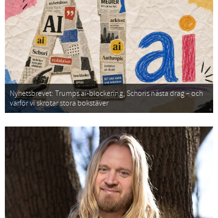
Nyhetsbrevet: Trumps ai-blockering, Schoris nästa drag – och
varför vi skrotar stora bokstäver