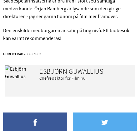
Skådespelarinsatserna är bra från i stort sett samtliga
medverkande. Örjan Ramberg är lysande som den girige
direktören - jag ser gärna honom på film mer framöver.
Den enskilde medborgaren är satir på hög nivå. Ett biobesök
kan varmt rekommenderas!
PUBLICERAD
2006-09-03
ESBJÖRN GUWALLIUS
Chefredaktör för Film.nu.