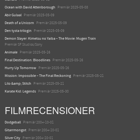
Ocean with David Attenborough
Premiär 2025-05-08
Abir Gulaal
Premiär 2025-05-09
Death of a Unicorn
Premiär 2025-05-09
Den tysta trilogin
Premiär 2025-05-09
Demon Slayer: Kimetsu no Yaiba – The Movie: Mugen Train
Premiär SF Studios/Sony
Animale
Premiär 2025-05-16
Final Destination: Bloodlines
Premiär 2025-05-16
Hurry Up Tomorrow
Premiär 2025-05-16
Mission: Impossible – The Final Reckoning
Premiär 2025-05-21
Lilo &amp; Stitch
Premiär 2025-05-21
Karate Kid: Legends
Premiär 2025-05-30
FILMRECENSIONER
Dodgeball
Premiär 2004-10-01
Gitarrmongot
Premiär 2004-10-01
Silver City
Premiär 2004-10-01