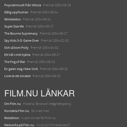
Populärmusik från Vittula
Premiär 2004-09-19
Dålig uppfostran
Premiär 2004-09-24
Wimbledon
Premiär 2004-09-24
Super Size Me
Premiär 2004-09-17
The Bourne Supremacy
Premiär 2004-09-17
Spy Kids 3-D: Game Over
Premiär 2004-02-20
Och så kom Polly
Premiär 2004-04-02
Ett hål i mitt hjärta
Premiär 2004-09-17
The Fog of War
Premiär 2004-09-10
En galen dag i New York
Premiär 2004-09-10
Livet är ett mirakel
Premiär 2004-09-10
FILM.NU LÄNKAR
Om Film.nu
Historia, fakta och integritetspolicy
Kontakta Film.nu
Skriv ett mail
Redaktion
Vi som skriver för Film.nu
Medverka på Film.nu
Vill du bli filmrecensent?