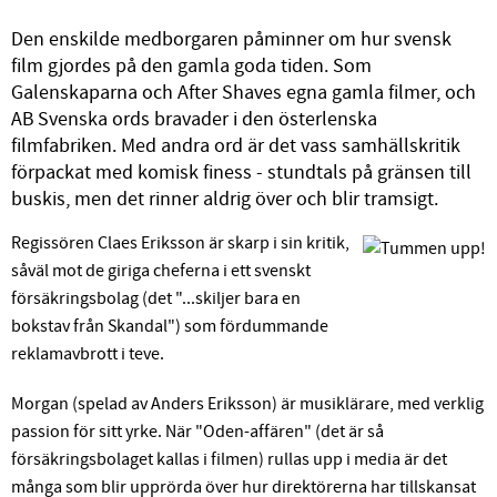
Den enskilde medborgaren påminner om hur svensk
film gjordes på den gamla goda tiden. Som
Galenskaparna och After Shaves egna gamla filmer, och
AB Svenska ords bravader i den österlenska
filmfabriken. Med andra ord är det vass samhällskritik
förpackat med komisk finess - stundtals på gränsen till
buskis, men det rinner aldrig över och blir tramsigt.
Regissören Claes Eriksson är skarp i sin kritik,
såväl mot de giriga cheferna i ett svenskt
försäkringsbolag (det "...skiljer bara en
bokstav från Skandal") som fördummande
reklamavbrott i teve.
Morgan (spelad av Anders Eriksson) är musiklärare, med verklig
passion för sitt yrke. När "Oden-affären" (det är så
försäkringsbolaget kallas i filmen) rullas upp i media är det
många som blir upprörda över hur direktörerna har tillskansat