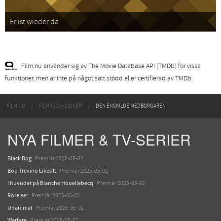
Er ist wieder da
Film.nu använder sig av The Movie Database API (TMDb) för vissa
funktioner, men är inte på något sätt stödd eller certifierad av TMDb.
FILM.NU
FILMRECENSIONER
DEN ENSKILDE MEDBORGAREN
NYA FILMER & TV-SERIER
Black Dog
Premiär 2025-05-02
Bob Trevino Likes It
Premiär 2025-05-02
I huvudet på Blanche Houellebecq
Premiär 2025-05-02
Rörelser
Premiär 2025-05-02
Unanimal
Premiär 2025-05-02
Warfare
Premiär 2025-05-02