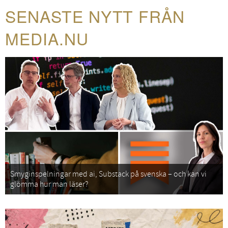
SENASTE NYTT FRÅN
MEDIA.NU
Smyginspelningar med ai, Substack på svenska – och kan vi
glömma hur man läser?