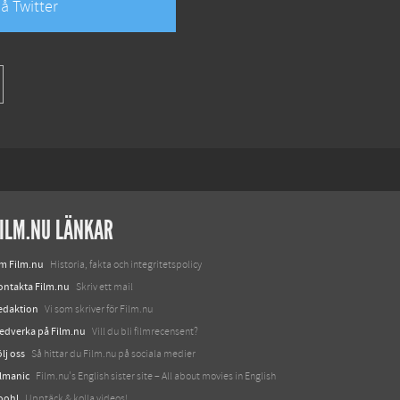
å Twitter
ILM.NU LÄNKAR
m Film.nu
Historia, fakta och integritetspolicy
ontakta Film.nu
Skriv ett mail
edaktion
Vi som skriver för Film.nu
edverka på Film.nu
Vill du bli filmrecensent?
lj oss
Så hittar du Film.nu på sociala medier
ilmanic
Film.nu's English sister site – All about movies in English
oohl
Upptäck & kolla videos!