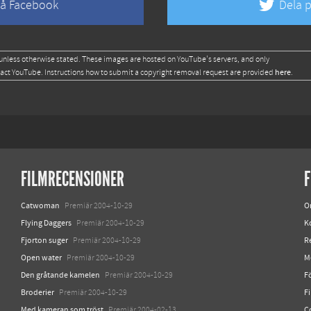
på Facebook
Dela p
unless otherwise stated. These images are hosted on YouTube's servers, and only
here
tact YouTube. Instructions how to submit a copyright removal request are provided
.
FILMRECENSIONER
F
Catwoman
O
Premiär 2004-10-29
Flying Daggers
K
Premiär 2004-10-29
Fjorton suger
R
Premiär 2004-10-29
Open water
M
Premiär 2004-10-29
Den gråtande kamelen
Fö
Premiär 2004-10-29
Broderier
F
Premiär 2004-10-29
Med kameran som tröst
C
Premiär 2004-02-13