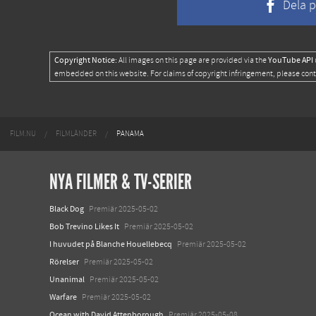
Dela 
Copyright Notice:
YouTube API
All images on this page are provided via the
embedded on this website. For claims of copyright infringement, please con
FILM.NU
FILMLÄNDER
PANAMA
NYA FILMER & TV-SERIER
Black Dog
Premiär 2025-05-02
Bob Trevino Likes It
Premiär 2025-05-02
I huvudet på Blanche Houellebecq
Premiär 2025-05-02
Rörelser
Premiär 2025-05-02
Unanimal
Premiär 2025-05-02
Warfare
Premiär 2025-05-02
Ocean with David Attenborough
Premiär 2025-05-08