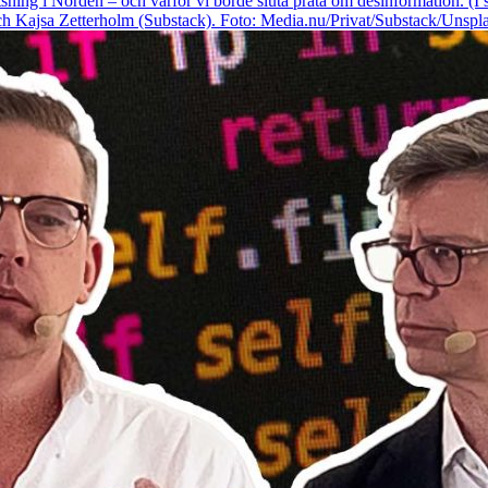
sning i Norden – och varför vi borde sluta prata om desinformation. (
 Kajsa Zetterholm (Substack). Foto: Media.nu/Privat/Substack/Unspla