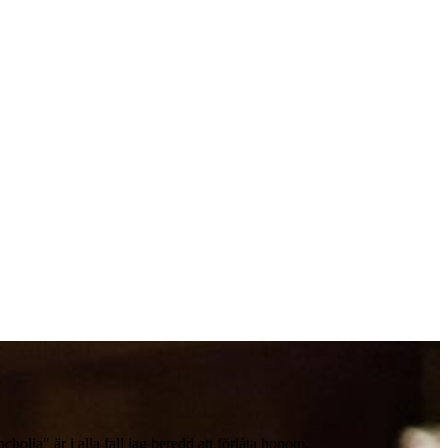
olia" är i alla fall jag beredd att förlåta honom.