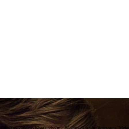
ör en av världens bästa regissörer. Så länge han gör filmer som "Melanch