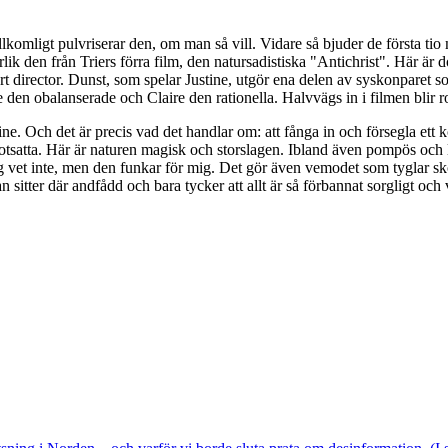
ullkomligt pulvriserar den, om man så vill. Vidare så bjuder de första t
 den från Triers förra film, den natursadistiska "Antichrist". Här är doc
director. Dunst, som spelar Justine, utgör ena delen av syskonparet som
den obalanserade och Claire den rationella. Halvvägs in i filmen blir r
e. Och det är precis vad det handlar om: att fånga in och försegla ett
otsatta. Här är naturen magisk och storslagen. Ibland även pompös och l
ag vet inte, men den funkar för mig. Det gör även vemodet som tyglar sk
sitter där andfådd och bara tycker att allt är så förbannat sorgligt och 