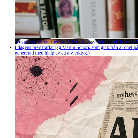
Smyginspelningar med ai, Substack på svenska – och kan vi g
I dagens brev träffar jag Martin Schori, som gick från ai-chef p
genererad med hjälp av ett ai-verktyg.)