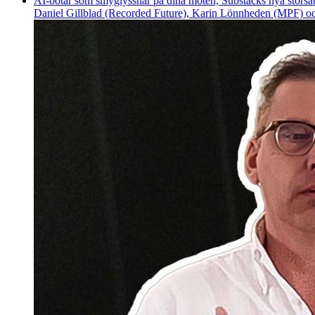
AI-botar som smyglyssnar på dina möten, Substacks nya storsat
Daniel Gillblad (Recorded Future), Karin Lönnheden (MPF) och