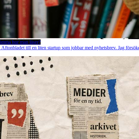
lömma hur man läser?
å Aftonbladet till en liten startup som jobbar med nyhetsbrev. Jag försök