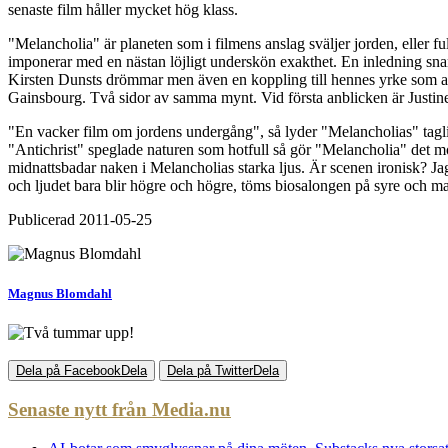
senaste film håller mycket hög klass.
"Melancholia" är planeten som i filmens anslag sväljer jorden, eller f
imponerar med en nästan löjligt underskön exakthet. En inledning snarlik
Kirsten Dunsts drömmar men även en koppling till hennes yrke som art 
Gainsbourg. Två sidor av samma mynt. Vid första anblicken är Justine 
"En vacker film om jordens undergång", så lyder "Melancholias" taglin
"Antichrist" speglade naturen som hotfull så gör "Melancholia" det m
midnattsbadar naken i Melancholias starka ljus. Är scenen ironisk? J
och ljudet bara blir högre och högre, töms biosalongen på syre och man 
Publicerad
2011-05-25
Magnus Blomdahl
Dela på Facebook
Dela
Dela på Twitter
Dela
Senaste nytt från Media.nu