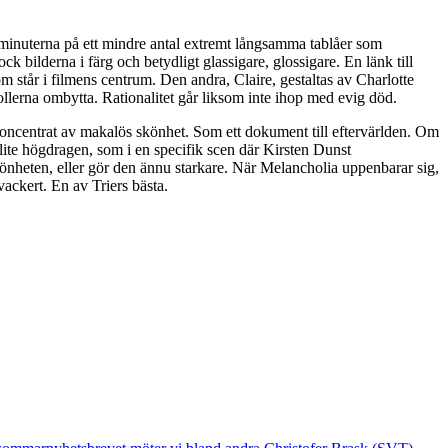
io minuterna på ett mindre antal extremt långsamma tablåer som
k bilderna i färg och betydligt glassigare, glossigare. En länk till
 står i filmens centrum. Den andra, Claire, gestaltas av Charlotte
ollerna ombytta. Rationalitet går liksom inte ihop med evig död.
 koncentrat av makalös skönhet. Som ett dokument till eftervärlden. Om
ite högdragen, som i en specifik scen där Kirsten Dunst
önheten, eller gör den ännu starkare. När Melancholia uppenbarar sig,
vackert. En av Triers bästa.