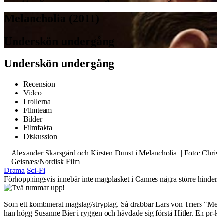
Melancholia (2011)
Underskön undergång
Underskön undergång
Recension
Video
I rollerna
Filmteam
Bilder
Filmfakta
Diskussion
Alexander Skarsgård och Kirsten Dunst i Melancholia. | Foto: Chri
Geisnæs/Nordisk Film
Drama
Sci-Fi
Förhoppningsvis innebär inte magplasket i Cannes några större hinder f
Som ett kombinerat magslag/stryptag. Så drabbar Lars von Triers "Mela
han högg Susanne Bier i ryggen och hävdade sig förstå Hitler. En pr-kup