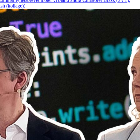
I sommarnyhetsbrevet möter vi bland andra Christofer Brask (SVT),
sh (kollage))