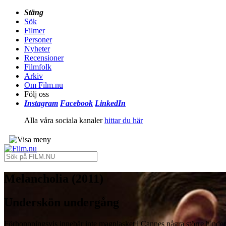
Stäng
Sök
Filmer
Personer
Nyheter
Recensioner
Filmfolk
Arkiv
Om Film.nu
Följ oss
Instagram
Facebook
LinkedIn
Alla våra sociala kanaler
hittar du här
Melancholia (2011)
Underskön undergång
Förhoppningsvis innebär inte magplasket i Cannes några större hinder f