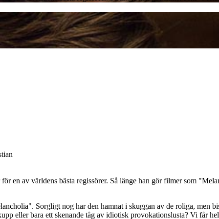
stian
ör en av världens bästa regissörer. Så länge han gör filmer som "Melanch
ncholia". Sorgligt nog har den hamnat i skuggan av de roliga, men bisa
p eller bara ett skenande tåg av idiotisk provokationslusta? Vi får helt 