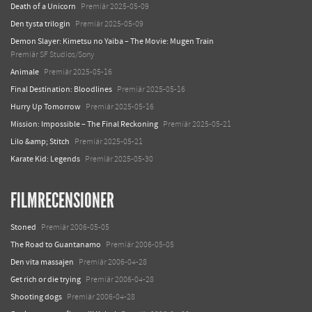
Death of a Unicorn
Premiär 2025-05-09
Den tysta trilogin
Premiär 2025-05-09
Demon Slayer: Kimetsu no Yaiba – The Movie: Mugen Train
Premiär SF Studios/Sony
Animale
Premiär 2025-05-16
Final Destination: Bloodlines
Premiär 2025-05-16
Hurry Up Tomorrow
Premiär 2025-05-16
Mission: Impossible – The Final Reckoning
Premiär 2025-05-21
Lilo &amp; Stitch
Premiär 2025-05-21
Karate Kid: Legends
Premiär 2025-05-30
FILMRECENSIONER
Stoned
Premiär 2006-05-05
The Road to Guantanamo
Premiär 2006-05-05
Den vita massajen
Premiär 2006-04-28
Get rich or die trying
Premiär 2006-04-28
Shooting dogs
Premiär 2006-04-28