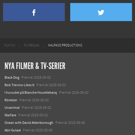
FILM.NU
FILMBOLAG
MALPASO PRODUCTIONS
NYA FILMER & TV-SERIER
Black Dog
Premiär 2025-05-02
Bob Trevino Likes It
Premiär 2025-05-02
I huvudet på Blanche Houellebecq
Premiär 2025-05-02
Rörelser
Premiär 2025-05-02
Unanimal
Premiär 2025-05-02
Warfare
Premiär 2025-05-02
Ocean with David Attenborough
Premiär 2025-05-08
Abir Gulaal
Premiär 2025-05-09