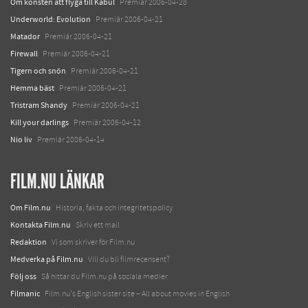
Om konsten att flyga till Kabul
Premiär 2006-04-28
Underworld: Evolution
Premiär 2006-04-21
Matador
Premiär 2006-04-21
Firewall
Premiär 2006-04-21
Tigern och snön
Premiär 2006-04-21
Hemma bäst
Premiär 2006-04-21
Tristram Shandy
Premiär 2006-04-21
Kill your darlings
Premiär 2006-04-12
Nio liv
Premiär 2006-04-14
FILM.NU LÄNKAR
Om Film.nu
Historia, fakta och integritetspolicy
Kontakta Film.nu
Skriv ett mail
Redaktion
Vi som skriver för Film.nu
Medverka på Film.nu
Vill du bli filmrecensent?
Följ oss
Så hittar du Film.nu på sociala medier
Filmanic
Film.nu's English sister site – All about movies in English