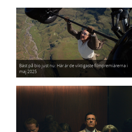
Bäst på bio just nu: Här är de viktigaste filmpremiärerna i
maj 2025