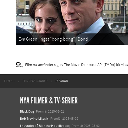
Eva Green: Inget “bong-bong” i Bond
Film.nu använder sig av The Movie Database API (TMDb) för vissa 
FILM.NU
FILMRECENSIONER
LEBANON
NYA FILMER & TV-SERIER
Black Dog
Premiär 2025-05-02
Bob Trevino Likes It
Premiär 2025-05-02
I huvudet på Blanche Houellebecq
Premiär 2025-05-02