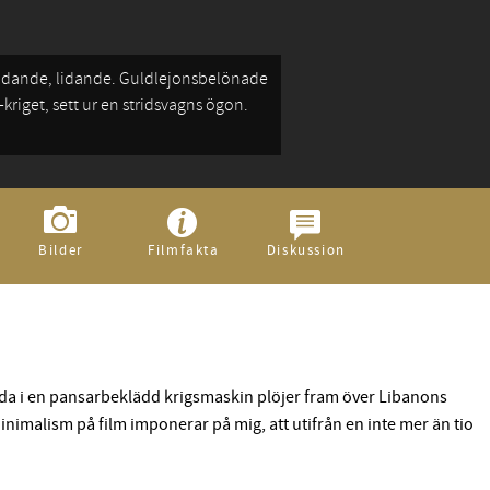
iget, sett ur en stridsvagns ögon.
Bilder
Filmfakta
Diskussion
tängda i en pansarbeklädd krigsmaskin plöjer fram över Libanons
inimalism på film imponerar på mig, att utifrån en inte mer än tio