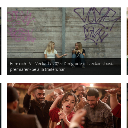
Film och TV – Vecka 17 2025: Din guide till veckans bästa
premiärer • Se alla trailers här