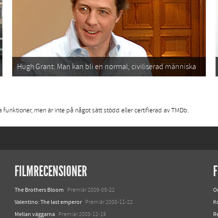
Hugh Grant: Man kan bli en normal, civiliserad människa
funktioner, men är inte på något sätt stödd eller certifierad av TMDb.
FILMRECENSIONER
F
The Brothers Bloom
O
Premiär 2009-05-22
Valentino: The last emperor
K
Premiär 2008-11-22
Mellan väggarna
R
Premiär 2008-12-19