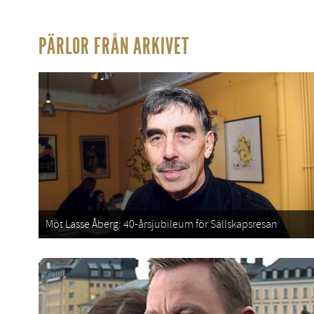
PÄRLOR FRÅN ARKIVET
Möt Lasse Åberg: 40-årsjubileum för Sällskapsresan