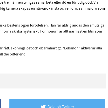
e tre männen tvingas samarbeta eller dö en för tidig död. Via
 skakig kamera skapas en närvarokänsla och en oro, samma oro som
lliska bestens ögon förödelsen. Han får aldrig andas den smutsiga,
innorna skrika hysteriskt. För honom är allt närmast en film som
är rått, skoningslöst och obarmhärtigt. "Lebanon" aktiverar alla
ll the bitter end.
Dela på Twitter