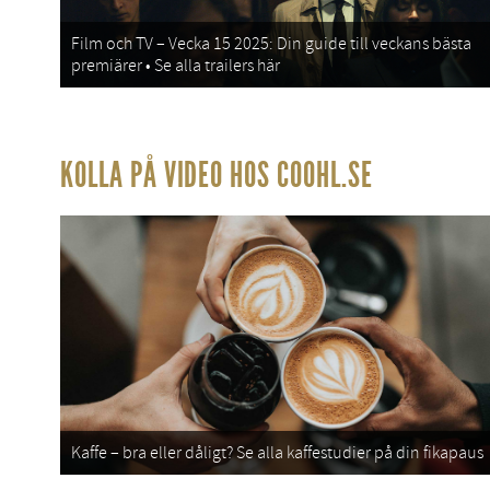
Film och TV – Vecka 15 2025: Din guide till veckans bästa
premiärer • Se alla trailers här
KOLLA PÅ VIDEO HOS COOHL.SE
Kaffe – bra eller dåligt? Se alla kaffestudier på din fikapaus