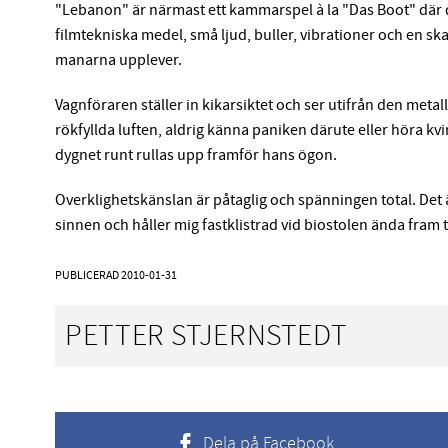
"Lebanon" är närmast ett kammarspel à la "Das Boot" där d
filmtekniska medel, små ljud, buller, vibrationer och en
manarna upplever.
Vagnföraren ställer in kikarsiktet och ser utifrån den meta
rökfyllda luften, aldrig känna paniken därute eller höra kv
dygnet runt rullas upp framför hans ögon.
Overklighetskänslan är påtaglig och spänningen total. Det 
sinnen och håller mig fastklistrad vid biostolen ända fram ti
PUBLICERAD
2010-01-31
PETTER STJERNSTEDT
Dela på Facebook