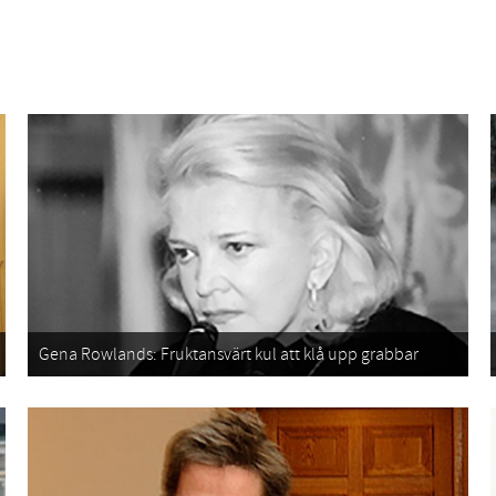
Gena Rowlands: Fruktansvärt kul att klå upp grabbar