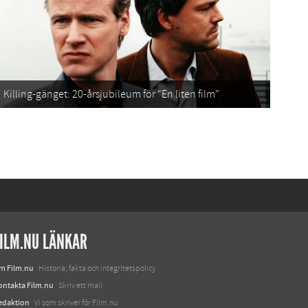
Killing-gänget: 20-årsjubileum för “En liten film”
ILM.NU LÄNKAR
m Film.nu
Historia, fakta och integritetspolicy
ontakta Film.nu
Skriv ett mail
edaktion
Vi som skriver för Film.nu