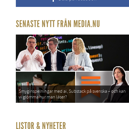
SENASTE NYTT FRÅN MEDIA.NU
Smyginspelningar med ai, Substack på svenska – och kan
vi glömma hur man läser?
LISTOR & NYHETER