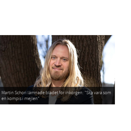
Martin Schori lämnade bladet för inkorgen: ”Ska vara som
en kompis i mejlen”