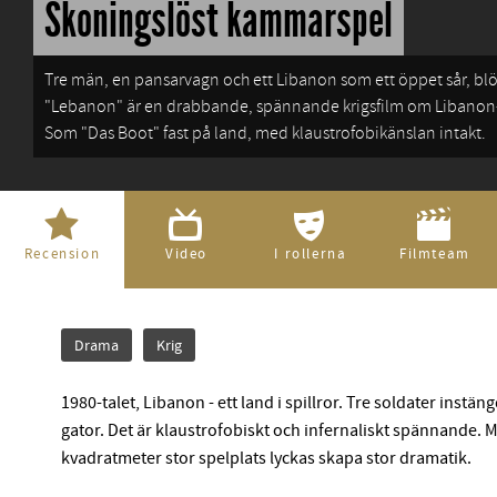
Skoningslöst kammarspel
Tre män, en pansarvagn och ett Libanon som ett öppet sår, blödande, lidande. Guldlejonsbelönade
"Lebanon" är en drabbande, spännande krigsfilm om Libanon-kr
Som "Das Boot" fast på land, med klaustrofobikänslan intakt.
Recension
Video
I rollerna
Filmteam
Drama
Krig
1980-talet, Libanon - ett land i spillror. Tre soldater ins
gator. Det är klaustrofobiskt och infernaliskt spännande. M
kvadratmeter stor spelplats lyckas skapa stor dramatik.