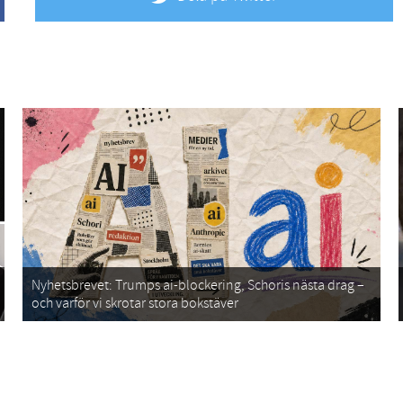
Nyhetsbrevet: Trumps ai-blockering, Schoris nästa drag –
och varför vi skrotar stora bokstäver