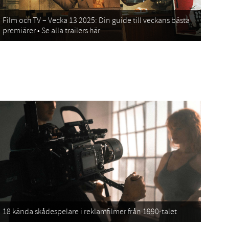
Film och TV – Vecka 13 2025: Din guide till veckans bästa
premiärer • Se alla trailers här
18 kända skådespelare i reklamfilmer från 1990-talet