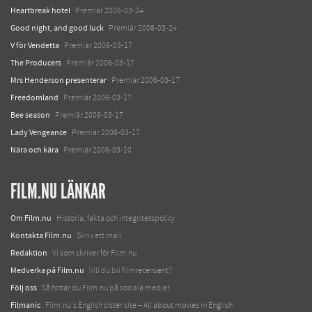
Heartbreak hotel
Premiär 2006-03-24
Good night, and good luck
Premiär 2006-03-24
V för Vendetta
Premiär 2006-03-17
The Producers
Premiär 2006-03-17
Mrs Henderson presenterar
Premiär 2006-03-17
Freedomland
Premiär 2006-03-17
Bee season
Premiär 2006-03-17
Lady Vengeance
Premiär 2006-03-17
Nära och kära
Premiär 2006-03-10
FILM.NU LÄNKAR
Om Film.nu
Historia, fakta och integritetspolicy
Kontakta Film.nu
Skriv ett mail
Redaktion
Vi som skriver för Film.nu
Medverka på Film.nu
Vill du bli filmrecensent?
Följ oss
Så hittar du Film.nu på sociala medier
Filmanic
Film.nu's English sister site – All about movies in English