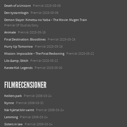
Death of a Unicorn
Premiär 2025-05-09
Den tysta trilogin
Premiär 2025-05-09
Demon Slayer: Kimetsu no Yaiba – The Movie: Mugen Train
Premiär SF Studios/Sony
Animale
Premiär 2025-05-16
Final Destination: Bloodlines
Premiär 2025-05-16
Hurry Up Tomorrow
Premiär 2025-05-16
Mission: Impossible – The Final Reckoning
Premiär 2025-05-21
Lilo &amp; Stitch
Premiär 2025-05-21
Karate Kid: Legends
Premiär 2025-05-30
FILMRECENSIONER
Keillers park
Premiär 2006-03-24
Nynne
Premiär 2006-03-31
När hjärtat blir varmt
Premiär 2006-03-24
Lemming
Premiär 2006-03-24
Sisters in law
Premiär 2006-03-24