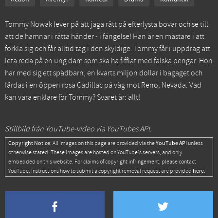
Tommy Nowak lever på att jaga rätt på efterlysta bovar och se till
att de hamnar i rätta händer - i fängelse! Han är en mästare i att
förklä sig och får alltid tag i den skyldige. Tommy får i uppdrag att
leta reda på en ung dam som ska ha fifflat med falska pengar. Hon
har med sig ett spädbarn, en kvarts miljon dollar i bagaget och
färdas i en öppen rosa Cadillac på väg mot Reno, Nevada. Vad
kan vara enklare för Tommy? Svaret är: allt!
Stillbild från YouTube-video via YouTubes API.
Copyright Notice:
YouTube API
All images on this page are provided via the
unless
otherwise stated. These images are hosted on YouTube's servers, and only
embedded on this website. For claims of copyright infringement, please contact
here
YouTube. Instructions how to submit a copyright removal request are provided
.