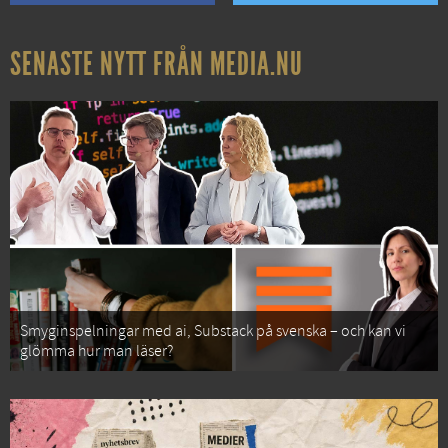
SENASTE NYTT FRÅN MEDIA.NU
Smyginspelningar med ai, Substack på svenska – och kan vi
glömma hur man läser?