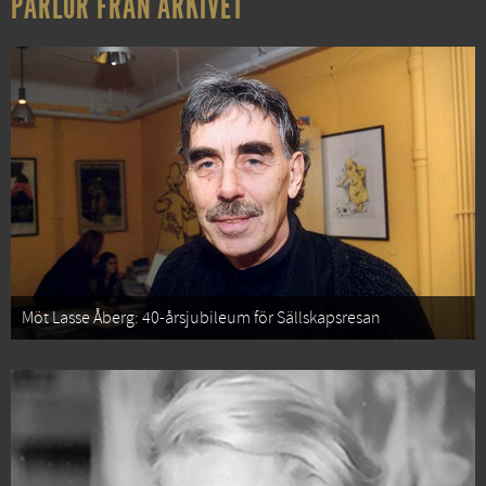
PÄRLOR FRÅN ARKIVET
Möt Lasse Åberg: 40-årsjubileum för Sällskapsresan