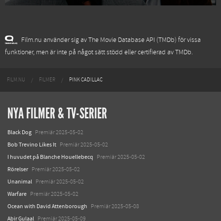
Film.nu använder sig av The Movie Database API (TMDb) för vissa
funktioner, men är inte på något sätt stödd eller certifierad av TMDb.
FILM.NU
FILMER
PINK CADILLAC
NYA FILMER & TV-SERIER
Black Dog
Premiär 2025-05-02
Bob Trevino Likes It
Premiär 2025-05-02
I huvudet på Blanche Houellebecq
Premiär 2025-05-02
Rörelser
Premiär 2025-05-02
Unanimal
Premiär 2025-05-02
Warfare
Premiär 2025-05-02
Ocean with David Attenborough
Premiär 2025-05-08
Abir Gulaal
Premiär 2025-05-09