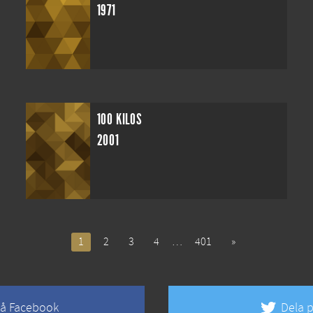
1971
100 KILOS
2001
1
2
3
4
…
401
»
på Facebook
Dela p