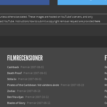
unless otherwise stated. These images are hosted on YouTube's servers, and only
here
tact YouTube. Instructions how to submit a copyright removal request are provided
.
FILMRECENSIONER
F
Cashback
O
Premiär 2007-06-01
Death Proof
K
Premiär 2007-06-01
Stilla liv
R
Premiär 2007-06-01
Pirates of the Caribbean: Vid världens ände
M
Premiär 2007-05-23
Zodiac
Fö
Premiär 2007-05-18
Den fria viljan
F
Premiär 2007-10-12
Blades of Glory
C
Premiär 2007-05-11