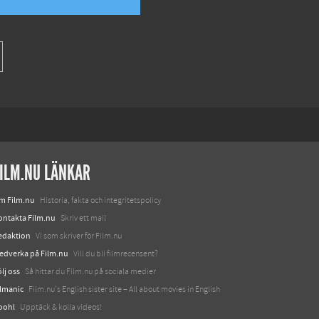
ILM.NU LÄNKAR
m Film.nu
Historia, fakta och integritetspolicy
ontakta Film.nu
Skriv ett mail
edaktion
Vi som skriver för Film.nu
edverka på Film.nu
Vill du bli filmrecensent?
lj oss
Så hittar du Film.nu på sociala medier
ilmanic
Film.nu's English sister site – All about movies in English
oohl
Upptäck & kolla videos!