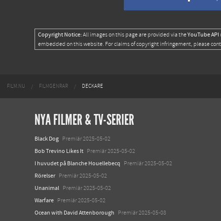
Copyright Notice:
YouTube API
All images on this page are provided via the
embedded on this website. For claims of copyright infringement, please con
FILM.NU
FILMGENRAR
DECKARE
NYA FILMER & TV-SERIER
Black Dog
Premiär 2025-05-02
Bob Trevino Likes It
Premiär 2025-05-02
I huvudet på Blanche Houellebecq
Premiär 2025-05-02
Rörelser
Premiär 2025-05-02
Unanimal
Premiär 2025-05-02
Warfare
Premiär 2025-05-02
Ocean with David Attenborough
Premiär 2025-05-08