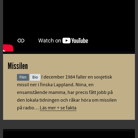
Missilen
I december 1984 faller en sovjetisk
Film
Bio
missil ner i finska Lappland. Niina, en
ensamstående mamma, har precis fått jobb på
den lokala tidningen och råkar höra om missilen
på radio…
Läs mer + se fakta