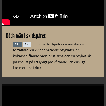
Döda män i skidspåret
En miljardär bjuder en misslyckad
Film
Bio
författare, en kvinnohatande psykiater, en
kokainsniffande barn-tv-stjärna och en psykotisk
journalist på ett lyxigt påskfirande i en enslig f…
Läs mer + se fakta