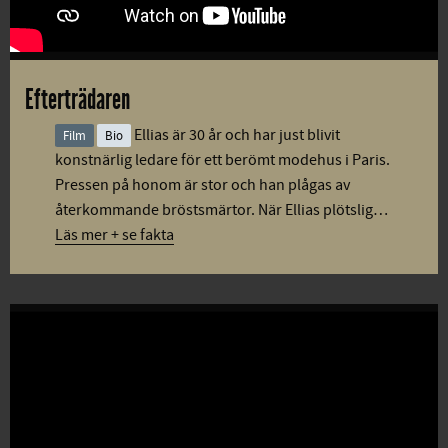
Efterträdaren
Ellias är 30 år och har just blivit
Film
Bio
konstnärlig ledare för ett berömt modehus i Paris.
Pressen på honom är stor och han plågas av
återkommande bröstsmärtor. När Ellias plötslig…
Läs mer + se fakta