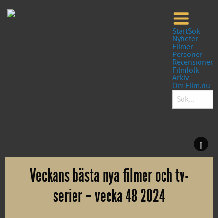
Start
Sök
Nyheter
Filmer
Personer
Recensioner
Filmfolk
Arkiv
Om Film.nu
i
Veckans bästa nya filmer och tv-
serier – vecka 48 2024