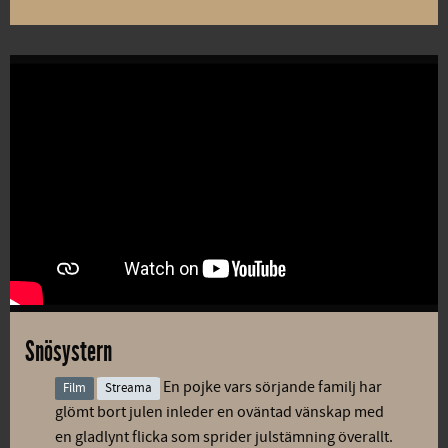
Snösystern
En pojke vars sörjande familj har
Film
Streama
glömt bort julen inleder en oväntad vänskap med
en gladlynt flicka som sprider julstämning överallt.