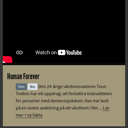
Human Forever
Den 24-årige vårdinnovatören Teun
Film
Bio
Toebes har ett uppdrag: att förbättra livskvaliteten
för personer med demenssjukdom. Han har bott
på en sluten avdelning på ett vårdhem i fler…
Läs
mer + se fakta