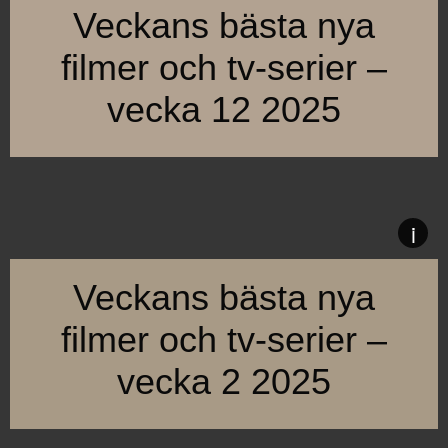
Veckans bästa nya
filmer och tv-serier –
vecka 12 2025
Oscarsvinnande “I’m Still Here” går upp på bio i Sverige de
Här är en snabb sammanfattning av nya filmer och tv-serier s
i
Veckans bästa nya
filmer och tv-serier –
vecka 2 2025
Årets andra vecka bjuder på skratt, drama och uppmärksammade 