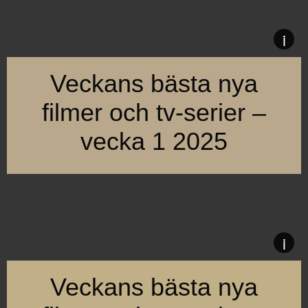
i
Veckans bästa nya
filmer och tv-serier –
vecka 1 2025
Vecka 1, som år 2024 och 2025 får dela på, bjuder på skräck,
i
Veckans bästa nya