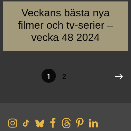
Här är din guide till veckans bästa premiärer – självklart med al
Veckans bästa nya
filmer och tv-serier –
vecka 48 2024
Vecka 48 bjuder på flera juliga och vintriga premiärer av ny
I veckan är det streamingpremiär för två romantiska komedier m
Här är din guide till veckans bästa premiärer – självklart med al
1
2