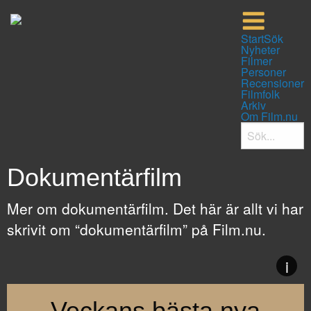
Start
Sök
Nyheter
Filmer
Personer
Recensioner
Filmfolk
Arkiv
Om Film.nu
Dokumentärfilm
Mer om dokumentärfilm. Det här är allt vi har
skrivit om “dokumentärfilm” på Film.nu.
i
Veckans bästa nya