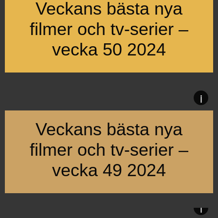
Veckans bästa nya
filmer och tv-serier –
vecka 50 2024
Vecka 50 bjuder på dramatik, skräck och skratt i 14 premiärer
i
Veckans bästa nya
filmer och tv-serier –
vecka 49 2024
Vecka 49 bjuder på många actionfyllda och underhållande prem
i
Biopremiär blir det för “Anora”, om en ung sexarbetare från B