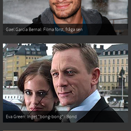
Gael García Bernal: Filma först, fråga sen
Eva Green: Inget “bong-bong” i Bond