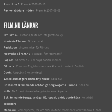
Rush Hour 3
Premiär 2007-08-10
Rex - en räddare i nöden
Premiär 2007-08-03
FILM.NU LÄNKAR
Om Film.nu
Historia, fakta och integritetspolicy
Kontakta Film.nu
Skriv ett mail
Redaktion
Vi som skriver för Film.nu
Medverka på Film.nu
Vill du bli filmrecensent?
Följ oss
Så hittar du Film.nu på sociala medier
Filmanic
Film.nu's English sister site – All about movies in English
Coohl
Upptäck & kolla videos!
12 skolbussar görs om till tiny house
Kolla nu!
De 18 mest skrämmande och farliga bergsvägarna i Europa
Kolla nu!
Kolla
De 8 mest hisnande bergstågturerna i Alperna
8 skrämmande bergsgrusvägar i Europa du aldrig borde köra
Kolla här!
Textadore
Media.nu
Medienyheter, reklam eller Youtube-fenomen? Här hittar du allt inom