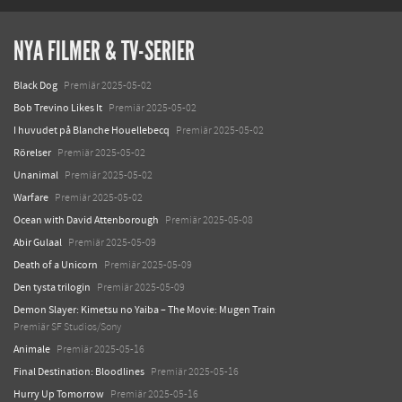
NYA FILMER & TV-SERIER
Black Dog
Premiär 2025-05-02
Bob Trevino Likes It
Premiär 2025-05-02
I huvudet på Blanche Houellebecq
Premiär 2025-05-02
Rörelser
Premiär 2025-05-02
Unanimal
Premiär 2025-05-02
Warfare
Premiär 2025-05-02
Ocean with David Attenborough
Premiär 2025-05-08
Abir Gulaal
Premiär 2025-05-09
Death of a Unicorn
Premiär 2025-05-09
Den tysta trilogin
Premiär 2025-05-09
Demon Slayer: Kimetsu no Yaiba – The Movie: Mugen Train
Premiär SF Studios/Sony
Animale
Premiär 2025-05-16
Final Destination: Bloodlines
Premiär 2025-05-16
Hurry Up Tomorrow
Premiär 2025-05-16