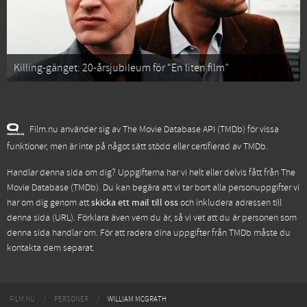
Killing-gänget: 20-årsjubileum för “En liten film”
Film.nu använder sig av The Movie Database API (TMDb) för vissa
funktioner, men är inte på något sätt stödd eller certifierad av TMDb.
Handlar denna sida om dig? Uppgifterna har vi helt eller delvis fått från
The
Movie Database (TMDb)
. Du kan begära att vi tar bort alla personuppgifter vi
har om dig genom att
skicka ett mail till oss
och inkludera adressen till
denna sida (URL). Förklara även vem du är, så vi vet att du är personen som
denna sida handlar om. För att radera dina uppgifter från TMDb måste du
kontakta dem separat.
FILM.NU
PERSONER
WILLIAM MCGRATH