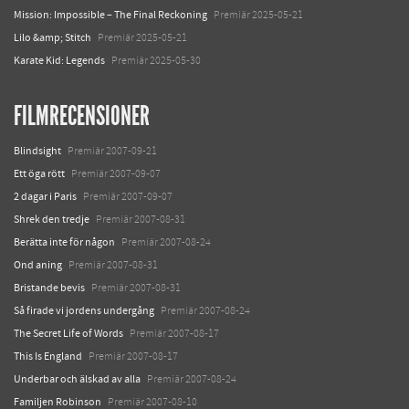
Mission: Impossible – The Final Reckoning
Premiär 2025-05-21
Lilo &amp; Stitch
Premiär 2025-05-21
Karate Kid: Legends
Premiär 2025-05-30
FILMRECENSIONER
Blindsight
Premiär 2007-09-21
Ett öga rött
Premiär 2007-09-07
2 dagar i Paris
Premiär 2007-09-07
Shrek den tredje
Premiär 2007-08-31
Berätta inte för någon
Premiär 2007-08-24
Ond aning
Premiär 2007-08-31
Bristande bevis
Premiär 2007-08-31
Så firade vi jordens undergång
Premiär 2007-08-24
The Secret Life of Words
Premiär 2007-08-17
This Is England
Premiär 2007-08-17
Underbar och älskad av alla
Premiär 2007-08-24
Familjen Robinson
Premiär 2007-08-10