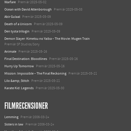
Warfare
Premiär 2025-05-02
Ocean with David Attenborough
Premiär 2025-05-08
Abir Gulaal
Premiär 2025-05-09
Death of a Unicorn
Premiär 2025-05-09
Den tysta trilogin
Premiär 2025-05-09
Demon Slayer: Kimetsu no Yaiba – The Movie: Mugen Train
Premiär SF Studios/Sony
Animale
Premiär 2025-05-16
Final Destination: Bloodlines
Premiär 2025-05-16
Hurry Up Tomorrow
Premiär 2025-05-16
Mission: Impossible – The Final Reckoning
Premiär 2025-05-21
Lilo &amp; Stitch
Premiär 2025-05-21
Karate Kid: Legends
Premiär 2025-05-30
FILMRECENSIONER
Lemming
Premiär 2006-03-24
Sisters in law
Premiär 2006-03-24