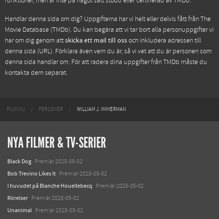
funktioner, men är inte på något sätt stödd eller certifierad av TMDb.
Handlar denna sida om dig? Uppgifterna har vi helt eller delvis fått från
The
Movie Database (TMDb)
. Du kan begära att vi tar bort alla personuppgifter vi
har om dig genom att
skicka ett mail till oss
och inkludera adressen till
denna sida (URL). Förklara även vem du är, så vi vet att du är personen som
denna sida handlar om. För att radera dina uppgifter från TMDb måste du
kontakta dem separat.
FILM.NU
PERSONER
WILLIAM J. IMMERMAN
NYA FILMER & TV-SERIER
Black Dog
Premiär 2025-05-02
Bob Trevino Likes It
Premiär 2025-05-02
I huvudet på Blanche Houellebecq
Premiär 2025-05-02
Rörelser
Premiär 2025-05-02
Unanimal
Premiär 2025-05-02