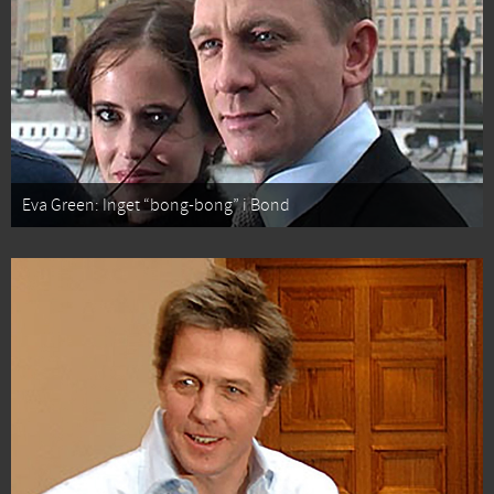
Eva Green: Inget “bong-bong” i Bond