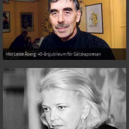
Möt Lasse Åberg: 40-årsjubileum för Sällskapsresan