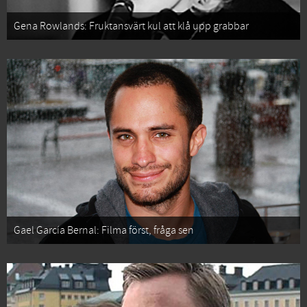
Gena Rowlands: Fruktansvärt kul att klå upp grabbar
Gael García Bernal: Filma först, fråga sen