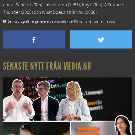
annat
Sahara
(2005),
Inkräktarna
(1981),
Ray
(2004),
A Sound of
Thunder
(2005) och
What Doesn't Kill You
(2008).
Denna biografi har genererats automatiskt av Filmanic (vår snälla lilla bot).
SENASTE NYTT FRÅN MEDIA.NU