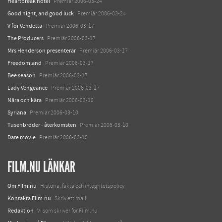
Heartbreak hotel
Premiär 2006-03-24
Good night, and good luck
Premiär 2006-03-24
V för Vendetta
Premiär 2006-03-17
The Producers
Premiär 2006-03-17
Mrs Henderson presenterar
Premiär 2006-03-17
Freedomland
Premiär 2006-03-17
Bee season
Premiär 2006-03-17
Lady Vengeance
Premiär 2006-03-17
Nära och kära
Premiär 2006-03-10
Syriana
Premiär 2006-03-10
Tusenbröder - återkomsten
Premiär 2006-03-10
Date movie
Premiär 2006-03-10
FILM.NU LÄNKAR
Om Film.nu
Historia, fakta och integritetspolicy
Kontakta Film.nu
Skriv ett mail
Redaktion
Vi som skriver för Film.nu