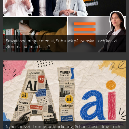
Smyginspelningar med ai, Substack på svenska – och kan vi
glömma hur man läser?
Nyhetsbrevet: Trumps ai-blockering, Schoris nästa drag – och