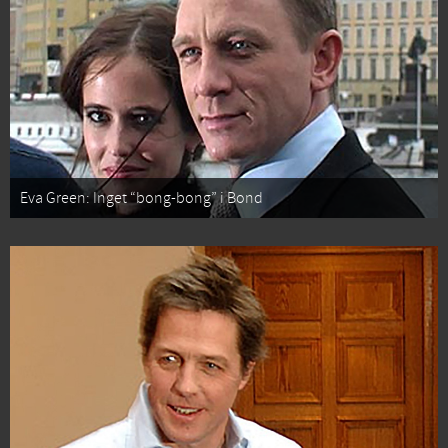
Eva Green: Inget “bong-bong” i Bond