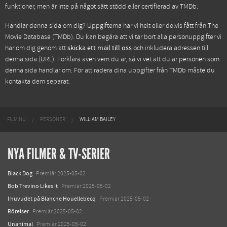
funktioner, men är inte på något sätt stödd eller certifierad av TMDb.
Handlar denna sida om dig? Uppgifterna har vi helt eller delvis fått från
The
Movie Database (TMDb)
. Du kan begära att vi tar bort alla personuppgifter vi
har om dig genom att
skicka ett mail till oss
och inkludera adressen till
denna sida (URL). Förklara även vem du är, så vi vet att du är personen som
denna sida handlar om. För att radera dina uppgifter från TMDb måste du
kontakta dem separat.
FILM.NU
PERSONER
WILLIAM BAILEY
NYA FILMER & TV-SERIER
Black Dog
Premiär 2025-05-02
Bob Trevino Likes It
Premiär 2025-05-02
I huvudet på Blanche Houellebecq
Premiär 2025-05-02
Rörelser
Premiär 2025-05-02
Unanimal
Premiär 2025-05-02