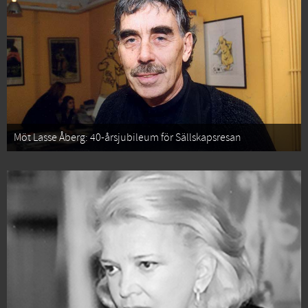
Möt Lasse Åberg: 40-årsjubileum för Sällskapsresan