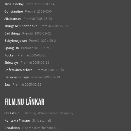
165 Hässelby
Premiär 2005-03-04
Constantine
Premiär 2005-03-04
Alla hans ex
Premiär 2005-03-09
Things behind the sun
Premiär 2005-02-09
Bad things
Premiär 2005-03-02
Babylonsjukan
Premiär 2004-09-24
Spanglish
Premiär 2005-02-25
Kocken
Premiär 2005-02-25
Sideways
Premiär 2005-02-18
De feta åren är förbi
Premiär 2005-02-18
Halva sanningen
Premiär 2005-02-18
Saw
Premiär 2005-02-18
FILM.NU LÄNKAR
Om Film.nu
Historia, fakta och integritetspolicy
Kontakta Film.nu
Skriv ett mail
Redaktion
Vi som skriver för Film.nu