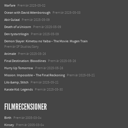
Warfare
Premiär 2025-05-02
Ocean with David Attenborough
Premiär 2025-05-08
Abir Gulaal
Premiär 2025-05-09
Death of a Unicorn
Premiär 2025-05-09
Den tysta trilogin
Premiär 2025-05-09
Demon Slayer: Kimetsu no Yaiba – The Movie: Mugen Train
Premiär SF Studios/Sony
Animale
Premiär 2025-05-16
Final Destination: Bloodlines
Premiär 2025-05-16
Hurry Up Tomorrow
Premiär 2025-05-16
Mission: Impossible – The Final Reckoning
Premiär 2025-05-21
Lilo &amp; Stitch
Premiär 2025-05-21
Karate Kid: Legends
Premiär 2025-05-30
FILMRECENSIONER
Birth
Premiär 2005-03-04
Kinsey
Premiär 2005-03-04