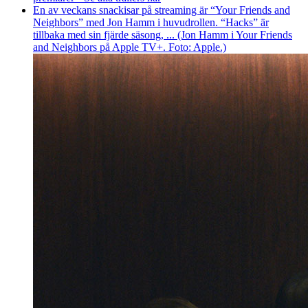
En av veckans snackisar på streaming är “Your Friends and
Neighbors” med Jon Hamm i huvudrollen. “Hacks” är
tillbaka med sin fjärde säsong, ... (Jon Hamm i Your Friends
and Neighbors på Apple TV+. Foto: Apple.)