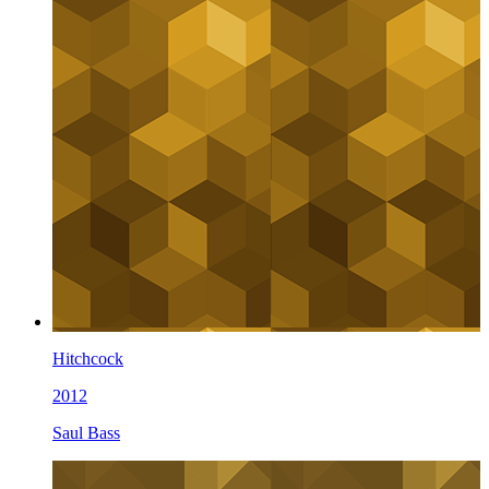
Hitchcock
2012
Saul Bass