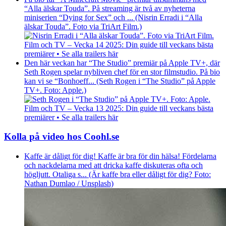
“Alla älskar Touda”. På streaming är två av nyheterna
miniserien “Dying for Sex” och ... (Nisrin Erradi i “Alla
älskar Touda”. Foto via TriArt Film.)
Film och TV – Vecka 14 2025: Din guide till veckans bästa
premiärer • Se alla trailers här
Den här veckan har “The Studio” premiär på Apple TV+, där
Seth Rogen spelar nybliven chef för en stor filmstudio. På bio
kan vi se “Bonhoeff... (Seth Rogen i “The Studio” på Apple
TV+. Foto: Apple.)
Film och TV – Vecka 13 2025: Din guide till veckans bästa
premiärer • Se alla trailers här
Kolla på video hos Coohl.se
Kaffe är dåligt för dig! Kaffe är bra för din hälsa! Fördelarna
och nackdelarna med att dricka kaffe diskuteras ofta och
högljutt. Otaliga s... (Är kaffe bra eller dåligt för dig? Foto:
Nathan Dumlao / Unsplash)