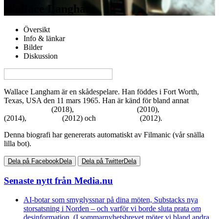
Wallace Langham
Översikt
Info & länkar
Bilder
Diskussion
View this page in English on Filmanic
Wallace Langham är en skådespelare. Han föddes i Fort Worth,
Texas, USA den 11 mars 1965. Han är känd för bland annat
The
Darkest Minds
(2018),
The social network
(2010),
Transcendence
(2014),
Hitchcock
(2012) och
Ruby Sparks
(2012).
Denna biografi har genererats automatiskt av Filmanic (vår snälla
lilla bot).
Dela på Facebook
Dela
Dela på Twitter
Dela
Senaste nytt från Media.nu
AI-botar som smyglyssnar på dina möten, Substacks nya
storsatsning i Norden – och varför vi borde sluta prata om
desinformation. (I sommarnyhetsbrevet möter vi bland andra