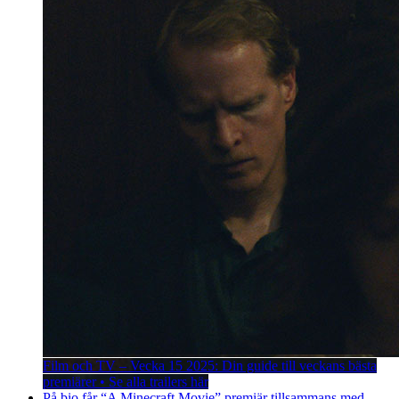
Film och TV – Vecka 15 2025: Din guide till veckans bästa
premiärer • Se alla trailers här
På bio får “A Minecraft Movie” premiär tillsammans med