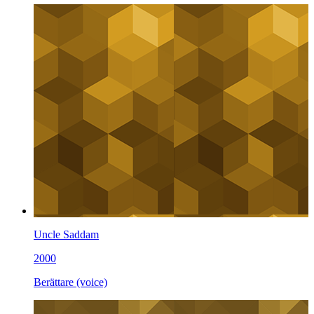
Uncle Saddam
2000
Berättare (voice)