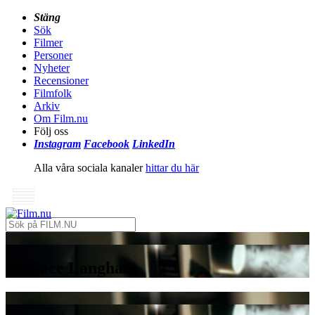
Stäng
Sök
Filmer
Personer
Nyheter
Recensioner
Filmfolk
Arkiv
Om Film.nu
Följ oss
Instagram
Facebook
LinkedIn
Alla våra sociala kanaler
hittar du här
Wallace Langham