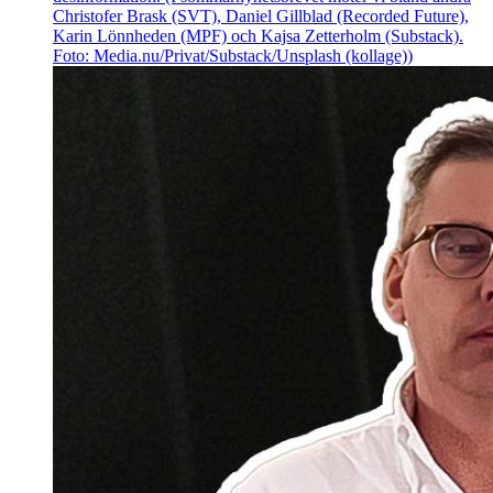
Christofer Brask (SVT), Daniel Gillblad (Recorded Future),
Karin Lönnheden (MPF) och Kajsa Zetterholm (Substack).
Foto: Media.nu/Privat/Substack/Unsplash (kollage))