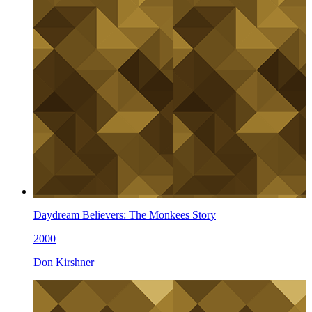
Daydream Believers: The Monkees Story
2000
Don Kirshner