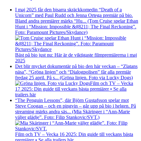
I maj 2025 får den bisarra skräckkomedin “Death of a
Unicorn” med Paul Rudd och Jenna Ortega premiär på bio.
Bland andra premiärer märks “Hu... (Tom Cruise spelar Ethan
Hunt i “Mission: Impossible &#8211; The Final Reckoning”.
Foto: Paramount Pictures/Skydance)
Bäst på bio just nu: Här är de viktigaste filmpremiärerna i maj
2025
Det blir mycket dokumentär på bio den här veckan – “Zlatans
näsa”, “Gröna linjen” och “Dialogpolisen” får alla premiär
fredag 25 april. På s... (Gröna linjen. Foto via Lucky Dogs)
Film och TV – Vecka
17 2025: Din guide till veckans bästa premiärer • Se alla
trailers här
“The Penguin Lessons”, där Björn Gustafsson spelar mot
Steve Coogan – och en pingvin – går upp på bio i helgen. På
streaming märks andra säs... (Mia Skäringer i “Ann-Marie
väljer glädje”. Foto: Filip Stankovic/SVT.)
Film och TV – Vecka 16 2025: Din guide till veckans bästa
premiärer • Se alla trailers här