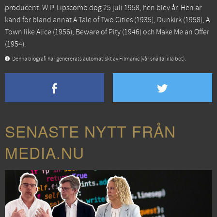
producent. W.P. Lipscomb dog 25 juli 1958, hen blev år. Hen är
känd för bland annat
A Tale of Two Cities
(1935),
Dunkirk
(1958),
A
Town like Alice
(1956),
Beware of Pity
(1946) och
Make Me an Offer
(1954).
Denna biografi har genererats automatiskt av Filmanic (vår snälla lilla bot).
SENASTE NYTT FRÅN
MEDIA.NU