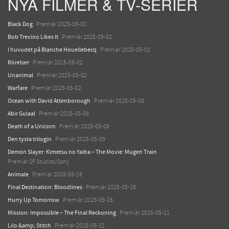
NYA FILMER & TV-SERIER
Black Dog
Premiär 2025-05-02
Bob Trevino Likes It
Premiär 2025-05-02
I huvudet på Blanche Houellebecq
Premiär 2025-05-02
Rörelser
Premiär 2025-05-02
Unanimal
Premiär 2025-05-02
Warfare
Premiär 2025-05-02
Ocean with David Attenborough
Premiär 2025-05-08
Abir Gulaal
Premiär 2025-05-09
Death of a Unicorn
Premiär 2025-05-09
Den tysta trilogin
Premiär 2025-05-09
Demon Slayer: Kimetsu no Yaiba – The Movie: Mugen Train
Premiär SF Studios/Sony
Animale
Premiär 2025-05-16
Final Destination: Bloodlines
Premiär 2025-05-16
Hurry Up Tomorrow
Premiär 2025-05-16
Mission: Impossible – The Final Reckoning
Premiär 2025-05-21
Lilo &amp; Stitch
Premiär 2025-05-21