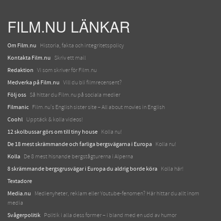
FILM.NU LÄNKAR
Om Film.nu
Historia, fakta och integritetspolicy
Kontakta Film.nu
Skriv ett mail
Redaktion
Vi som skriver för Film.nu
Medverka på Film.nu
Vill du bli filmrecensent?
Följ oss
Så hittar du Film.nu på sociala medier
Filmanic
Film.nu's English sister site – All about movies in English
Coohl
Upptäck & kolla videos!
12 skolbussar görs om till tiny house
Kolla nu!
De 18 mest skrämmande och farliga bergsvägarna i Europa
Kolla nu!
Kolla
De 8 mest hisnande bergstågturerna i Alperna
8 skrämmande bergsgrusvägar i Europa du aldrig borde köra
Kolla här!
Textadore
Media.nu
Medienyheter, reklam eller Youtube-fenomen? Här hittar du allt inom
media
Svågerpolitik
Politik i alla dess former – i bland med en udd av humor