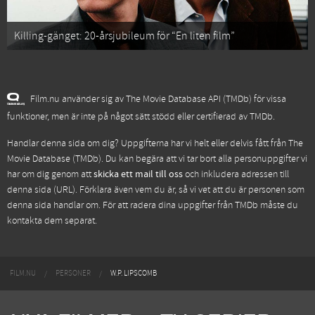
Killing-gänget: 20-årsjubileum för “En liten film”
Film.nu använder sig av The Movie Database API (TMDb) för vissa
funktioner, men är inte på något sätt stödd eller certifierad av TMDb.
Handlar denna sida om dig? Uppgifterna har vi helt eller delvis fått från
The
Movie Database (TMDb)
. Du kan begära att vi tar bort alla personuppgifter vi
har om dig genom att
skicka ett mail till oss
och inkludera adressen till
denna sida (URL). Förklara även vem du är, så vi vet att du är personen som
denna sida handlar om. För att radera dina uppgifter från TMDb måste du
kontakta dem separat.
FILM.NU
PERSONER
W.P. LIPSCOMB