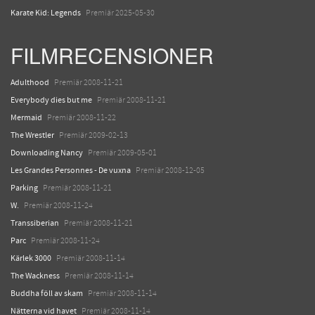
Karate Kid: Legends
Premiär 2025-05-30
FILMRECENSIONER
Adulthood
Premiär 2008-11-21
Everybody dies but me
Premiär 2008-11-21
Mermaid
Premiär 2008-11-22
The Wrestler
Premiär 2009-02-13
Downloading Nancy
Premiär 2009-05-01
Les Grandes Personnes - De vuxna
Premiär 2008-12-05
Parking
Premiär 2008-11-21
W.
Premiär 2008-11-24
Transsiberian
Premiär 2008-11-21
Parc
Premiär 2008-11-24
Kärlek 3000
Premiär 2008-11-14
The Wackness
Premiär 2008-11-14
Buddha föll av skam
Premiär 2008-11-14
Nätterna vid havet
Premiär 2008-11-14