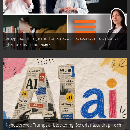
Smyginspelningar med ai, Substack på svenska – och kan vi
glömma hur man läser?
Nyhetsbrevet: Trumps ai-blockering, Schoris nästa drag – och