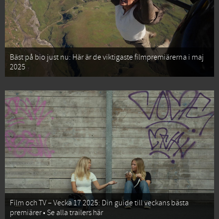
Bäst på bio just nu: Här är de viktigaste filmpremiärerna i maj
2025
Film och TV – Vecka 17 2025: Din guide till veckans bästa
premiärer • Se alla trailers här