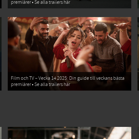
premiärer • Se alla trailers här
Film och TV – Vecka 14 2025: Din guide till veckans bästa
premiärer • Se alla trailers här