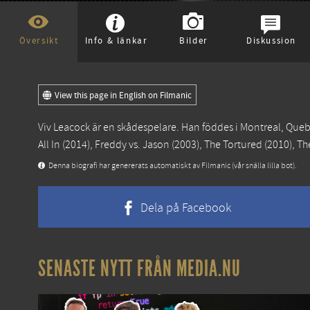
Översikt
Info & länkar
Bilder
Diskussion
View this page in English on Filmanic
Viv Leacock är en skådespelare. Han föddes i Montreal, Que
All In
(2014),
Freddy vs. Jason
(2003),
The Tortured
(2010),
Th
Denna biografi har genererats automatiskt av Filmanic (vår snälla lilla bot).
Dela på Facebook
SENASTE NYTT FRÅN MEDIA.NU