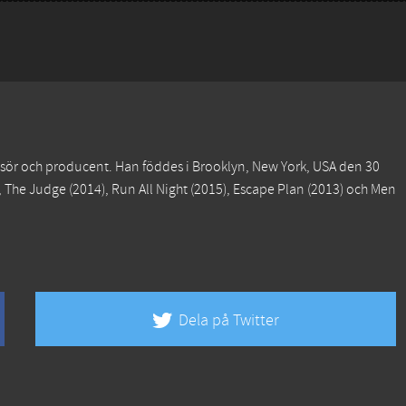
ssör och producent. Han föddes i Brooklyn, New York, USA den 30
,
The Judge
(2014),
Run All Night
(2015),
Escape Plan
(2013) och
Men
Dela på Twitter