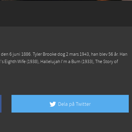
 den 6 juni 1886. Tyler Brooke dog 2 mars 1943, han blev 56 år. Han
s Eighth Wife
(1938),
Hallelujah I'm a Bum
(1933),
The Story of
Dela på Twitter