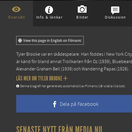
Översikt
Info & länkar
Bilder
Diskussion
View this page in English on Filmanic
Tyler Brooke var en skådespelare. Han föddes i New York City
är känd för bland annat
Trollkarlen från Oz
(1939),
Bluebeard'
Alexander Graham Bell
(1939) och
Wandering Papas
(1926).
LÄS MER OM TYLER BROOKE
Denna biografi har genererats automatiskt av Filmanic (vår snälla lilla bot).
Dela på Facebook
SENASTE NYTT FRÅN MEDIA.NU