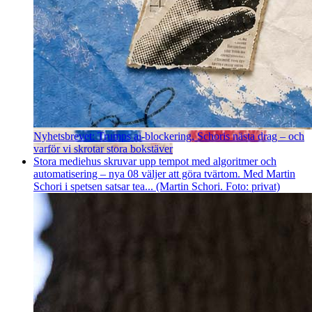
Nyhetsbrevet: Trumps ai-blockering, Schoris nästa drag – och
varför vi skrotar stora bokstäver
Stora mediehus skruvar upp tempot med algoritmer och
automatisering – nya 08 väljer att göra tvärtom. Med Martin
Schori i spetsen satsar tea... (Martin Schori. Foto: privat)