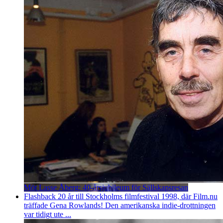
Möt Lasse Åberg: 40-årsjubileum för Sällskapsresan
Flashback 20 år till Stockholms filmfestival 1998, där Film.nu
träffade Gena Rowlands! Den amerikanska indie-drottningen
var tidigt ute ...