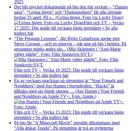
2025
Det blir mycket dokumentär på bio den här veckan – “Zlatans
näsa”, “Gröna linjen” och “Dialogpolisen” får alla premiär
fredag 25 april. På s... (Gröna linjen. Foto via Lucky Dogs)
Film och TV – Vecka
17 2025: Din guide till veckans bästa premiärer • Se alla
trailers här
“The Penguin Lessons”, där Björn Gustafsson spelar mot
Steve Coogan – och en pingvin – går upp på bio i helgen. På
streaming märks andra säs... (Mia Skäringer i “Ann-Marie
väljer glädje”. Foto: Filip Stankovic/SVT.)
Film och TV – Vecka 16 2025: Din guide till veckans bästa
premiärer • Se alla trailers här
En av veckans snackisar på streaming är “Your Friends and
Neighbors” med Jon Hamm i huvudrollen. “Hacks” är
tillbaka med sin fjärde säsong, ... (Jon Hamm i Your Friends
and Neighbors på Apple TV+. Foto: Apple.)
Film och TV – Vecka 15 2025: Din guide till veckans bästa
premiärer • Se alla trailers här
På bio får “A Minecraft Movie” premiär tillsammans med
“Alla älskar Touda”. På streaming är två av nyheterna