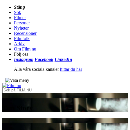
Stäng
Sök
Filmer
Personer
Nyheter
Recensioner
Filmfolk
Arkiv
Om Film.nu
Följ oss
Instagram
Facebook
LinkedIn
Alla våra sociala kanaler
hittar du här
Tim Story