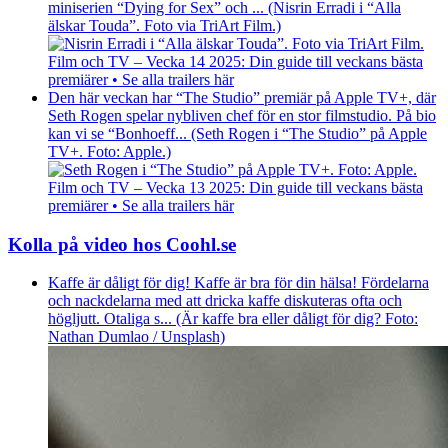
miniserien “Dying for Sex” och ... (Nisrin Erradi i “Alla
älskar Touda”. Foto via TriArt Film.)
Film och TV – Vecka 14 2025: Din guide till veckans bästa
premiärer • Se alla trailers här
Den här veckan har “The Studio” premiär på Apple TV+, där
Seth Rogen spelar nybliven chef för en stor filmstudio. På bio
kan vi se “Bonhoeff... (Seth Rogen i “The Studio” på Apple
TV+. Foto: Apple.)
Film och TV – Vecka 13 2025: Din guide till veckans bästa
premiärer • Se alla trailers här
Kolla på video hos Coohl.se
Kaffe är dåligt för dig! Kaffe är bra för din hälsa! Fördelarna
och nackdelarna med att dricka kaffe diskuteras ofta och
högljutt. Otaliga s... (Är kaffe bra eller dåligt för dig? Foto:
Nathan Dumlao / Unsplash)