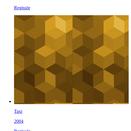
Regissör
Taxi
2004