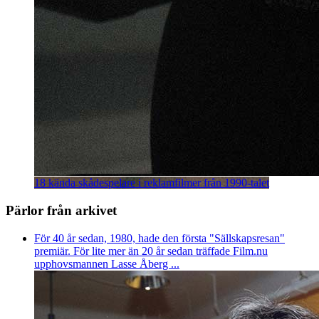
18 kända skådespelare i reklamfilmer från 1990-talet
Pärlor från arkivet
För 40 år sedan, 1980, hade den första "Sällskapsresan"
premiär. För lite mer än 20 år sedan träffade Film.nu
upphovsmannen Lasse Åberg ...