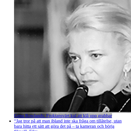
Gena Rowlands: Fruktansvärt kul att klå upp grabbar
“Jag tror på att man ibland inte ska fråga om tillåtelse, utan
bara hitta ett sätt att göra det på – ta kameran och börja