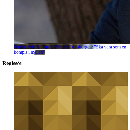
Martin Schori lämnade bladet för inkorgen: ”Ska vara som en
kompis i mejlen”
Regissör