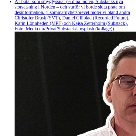
AI-botar som smyglyssnar på dina möten, Substacks nya
storsatsning i Norden – och varför vi borde sluta prata om
desinformation. (I sommarnyhetsbrevet möter vi bland andra
Christofer Brask (SVT), Daniel Gillblad (Recorded Future),
Karin Lönnheden (MPF) och Kajsa Zetterholm (Substack).
Foto: Media.nu/Privat/Substack/Unsplash (kollage))