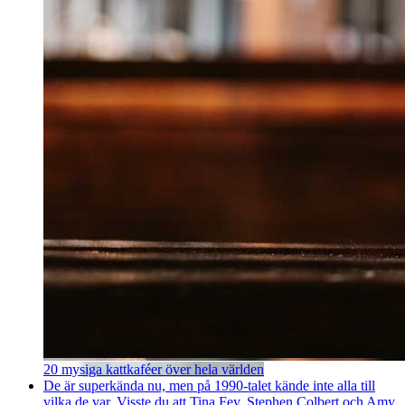
20 mysiga kattkaféer över hela världen
De är superkända nu, men på 1990-talet kände inte alla till
vilka de var. Visste du att Tina Fey, Stephen Colbert och Amy