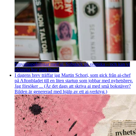
Smyginspelningar med ai, Substack på svenska – och kan vi
glömma hur man läser?
I dagens brev träffar jag Martin Schori, som gick från ai-chef
på Aftonbladet till en liten startup som jobbar med nyhetsbrev.
Jag försöker ... (Är det dags att skriva ai med små bokstäver?
Bilden är genererad med hjälp av ett ai-verktyg.)