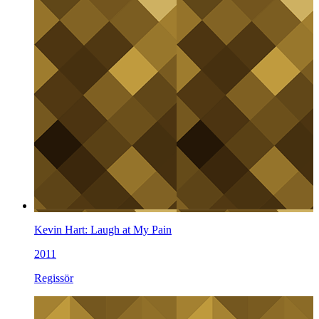
Kevin Hart: Laugh at My Pain
2011
Regissör