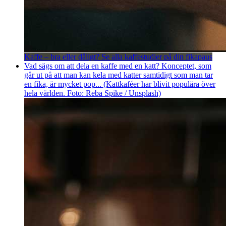
Kaffe – bra eller dåligt? Se alla kaffestudier på din fikapaus
Vad sägs om att dela en kaffe med en katt? Konceptet, som
går ut på att man kan kela med katter samtidigt som man tar
en fika, är mycket pop... (Kattkaféer har blivit populära över
hela världen. Foto: Reba Spike / Unsplash)