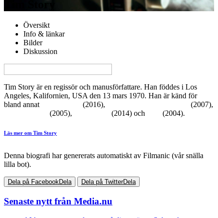
Tim Story
Översikt
Info & länkar
Bilder
Diskussion
View this page in English on Filmanic
Tim Story är en regissör och manusförfattare. Han föddes i Los
Angeles, Kalifornien, USA den 13 mars 1970. Han är känd för
bland annat
Ride along 2
(2016),
4: Rise of the Silver Surfer
(2007),
Fantastic Four
(2005),
Ride Along
(2014) och
Taxi
(2004).
Läs mer om Tim Story
Denna biografi har genererats automatiskt av Filmanic (vår snälla
lilla bot).
Dela på Facebook
Dela
Dela på Twitter
Dela
Senaste nytt från Media.nu