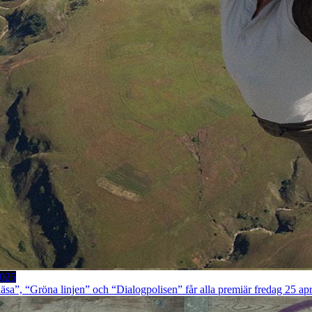
2025
sa”, “Gröna linjen” och “Dialogpolisen” får alla premiär fredag 25 apri