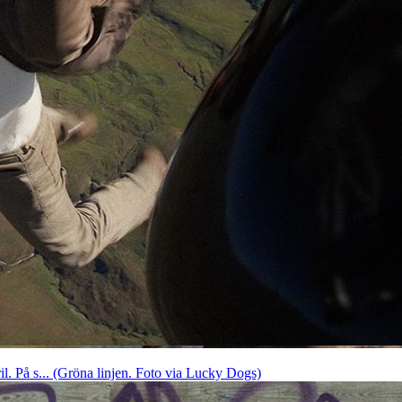
l. På s... (Gröna linjen. Foto via Lucky Dogs)