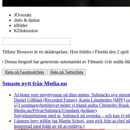
Tiffany Brouwer
Översikt
Info & länkar
Bilder
Diskussion
View this page in English on Filmanic
Tiffany Brouwer är en skådespelare. Hon föddes i Florida den 2 apri
Denna biografi har genererats automatiskt av Filmanic (vår snälla lill
Dela på Facebook
Dela
Dela på Twitter
Dela
Senaste nytt från Media.nu
AI-botar som smyglyssnar på dina möten, Substacks nya storsat
Daniel Gillblad (Recorded Future), Karin Lönnheden (MPF) och
Smyginspelningar med ai, Substack på svenska – och kan vi g
I dagens brev träffar jag Martin Schori, som gick från ai-chef p
genererad med hjälp av ett ai-verktyg.)