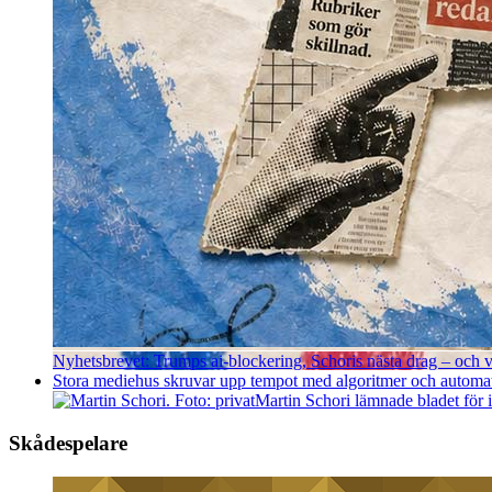
Nyhetsbrevet: Trumps ai-blockering, Schoris nästa drag – och va
Stora mediehus skruvar upp tempot med algoritmer och automatise
Martin Schori lämnade bladet för
Skådespelare