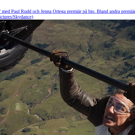
” med Paul Rudd och Jenna Ortega premiär på bio. Bland andra premiär
ictures/Skydance)