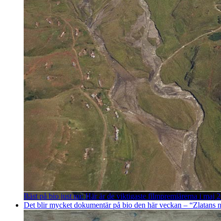
Bäst på bio just nu: Här är de viktigaste filmpremiärerna i maj 
Det blir mycket dokumentär på bio den här veckan – “Zlatans nä