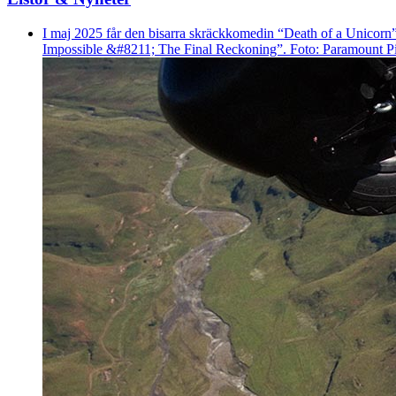
I maj 2025 får den bisarra skräckkomedin “Death of a Unicorn
Impossible &#8211; The Final Reckoning”. Foto: Paramount P