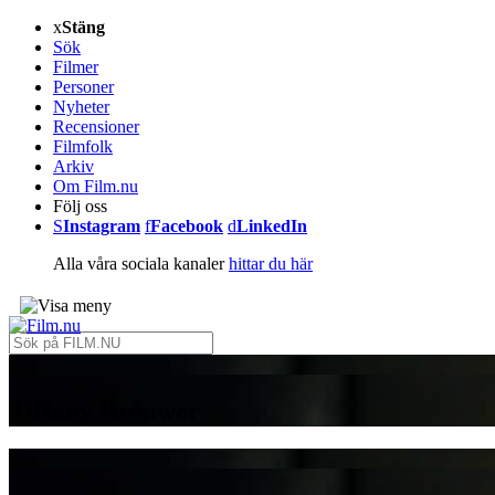
Stäng
Sök
Filmer
Personer
Nyheter
Recensioner
Filmfolk
Arkiv
Om Film.nu
Följ oss
Instagram
Facebook
LinkedIn
Alla våra sociala kanaler
hittar du här
Tiffany Brouwer