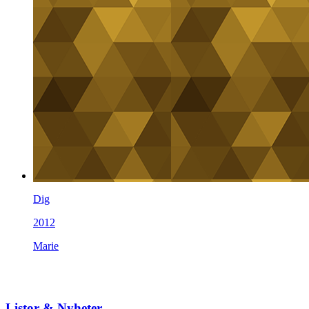
Dig
2012
Marie
Listor & Nyheter