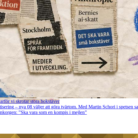
rför vi skrotar stora bokstäver
ring – nya 08 väljer att göra tvärtom. Med Martin Schori i spetsen sats
 inkorgen: ”Ska vara som en kompis i mejlen”