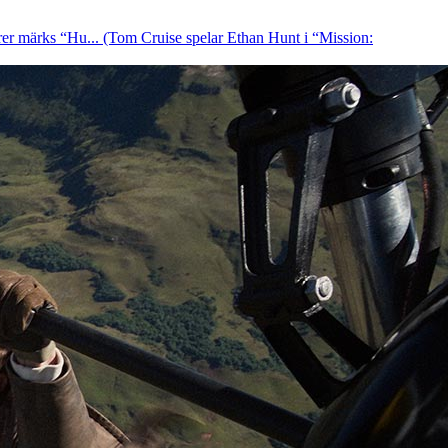
er märks “Hu... (Tom Cruise spelar Ethan Hunt i “Mission: