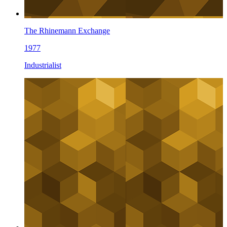
The Rhinemann Exchange
1977
Industrialist