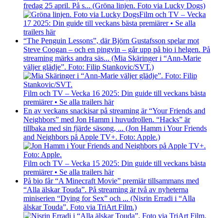
fredag 25 april. På s... (Gröna linjen. Foto via Lucky Dogs)
Film och TV – Vecka
17 2025: Din guide till veckans bästa premiärer • Se alla
trailers här
“The Penguin Lessons”, där Björn Gustafsson spelar mot
Steve Coogan – och en pingvin – går upp på bio i helgen. På
streaming märks andra säs... (Mia Skäringer i “Ann-Marie
väljer glädje”. Foto: Filip Stankovic/SVT.)
Film och TV – Vecka 16 2025: Din guide till veckans bästa
premiärer • Se alla trailers här
En av veckans snackisar på streaming är “Your Friends and
Neighbors” med Jon Hamm i huvudrollen. “Hacks” är
tillbaka med sin fjärde säsong, ... (Jon Hamm i Your Friends
and Neighbors på Apple TV+. Foto: Apple.)
Film och TV – Vecka 15 2025: Din guide till veckans bästa
premiärer • Se alla trailers här
På bio får “A Minecraft Movie” premiär tillsammans med
“Alla älskar Touda”. På streaming är två av nyheterna
miniserien “Dying for Sex” och ... (Nisrin Erradi i “Alla
älskar Touda”. Foto via TriArt Film.)