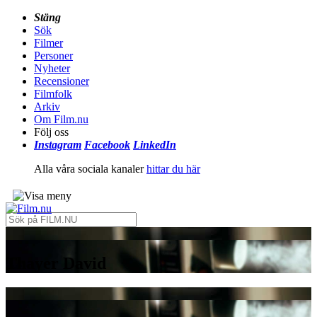
Stäng
Sök
Filmer
Personer
Nyheter
Recensioner
Filmfolk
Arkiv
Om Film.nu
Följ oss
Instagram
Facebook
LinkedIn
Alla våra sociala kanaler
hittar du här
Thayer David