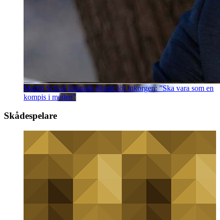
Martin Schori lämnade bladet för inkorgen: ”Ska vara som en
kompis i mejlen”
Skådespelare