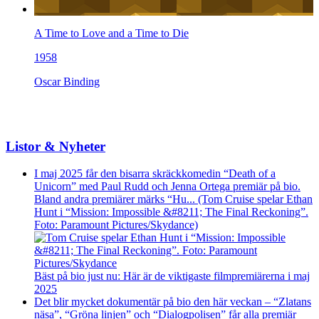
A Time to Love and a Time to Die
1958
Oscar Binding
Listor & Nyheter
I maj 2025 får den bisarra skräckkomedin “Death of a
Unicorn” med Paul Rudd och Jenna Ortega premiär på bio.
Bland andra premiärer märks “Hu... (Tom Cruise spelar Ethan
Hunt i “Mission: Impossible &#8211; The Final Reckoning”.
Foto: Paramount Pictures/Skydance)
Bäst på bio just nu: Här är de viktigaste filmpremiärerna i maj
2025
Det blir mycket dokumentär på bio den här veckan – “Zlatans
näsa”, “Gröna linjen” och “Dialogpolisen” får alla premiär