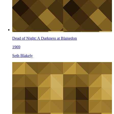
Dead of Night: A Darkness at Blaisedon
1969
Seth Blakely