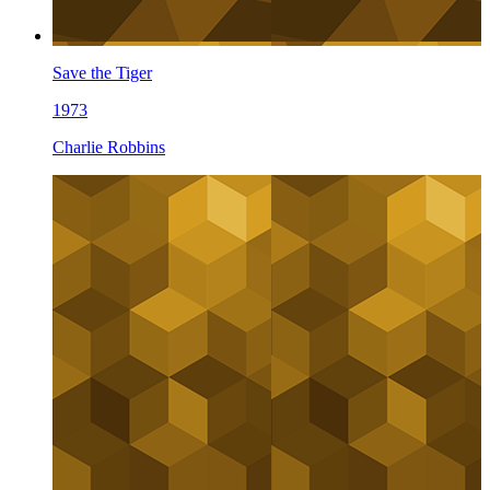
Save the Tiger
1973
Charlie Robbins