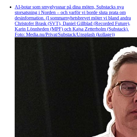
AI-botar som smyglyssnar på dina möten, Substacks nya
storsatsning i Norden – och varför vi borde sluta prata om
desinformation. (I sommarnyhetsbrevet möter vi bland andra
Christofer Brask (SVT), Daniel Gillblad (Recorded Future),
Karin Lönnheden (MPF) och Kajsa Zetterholm (Substack).
Foto: Media.nu/Privat/Substack/Unsplash (kollage))