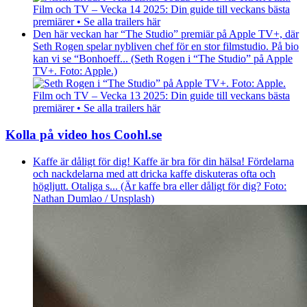
Film och TV – Vecka 14 2025: Din guide till veckans bästa
premiärer • Se alla trailers här
Den här veckan har “The Studio” premiär på Apple TV+, där
Seth Rogen spelar nybliven chef för en stor filmstudio. På bio
kan vi se “Bonhoeff... (Seth Rogen i “The Studio” på Apple
TV+. Foto: Apple.)
Film och TV – Vecka 13 2025: Din guide till veckans bästa
premiärer • Se alla trailers här
Kolla på video hos Coohl.se
Kaffe är dåligt för dig! Kaffe är bra för din hälsa! Fördelarna
och nackdelarna med att dricka kaffe diskuteras ofta och
högljutt. Otaliga s... (Är kaffe bra eller dåligt för dig? Foto:
Nathan Dumlao / Unsplash)