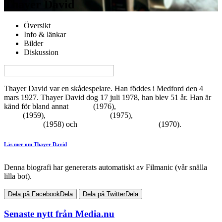
Thayer David
Översikt
Info & länkar
Bilder
Diskussion
View this page in English on Filmanic
Thayer David var en skådespelare. Han föddes i Medford den 4
mars 1927. Thayer David dog 17 juli 1978, han blev 51 år. Han är
känd för bland annat
Rocky
(1976),
Journey to the Center of the
Earth
(1959),
The Eiger Sanction
(1975),
A Time to Love and a
Time to Die
(1958) och
House of Dark Shadows
(1970).
Läs mer om Thayer David
Denna biografi har genererats automatiskt av Filmanic (vår snälla
lilla bot).
Dela på Facebook
Dela
Dela på Twitter
Dela
Senaste nytt från Media.nu