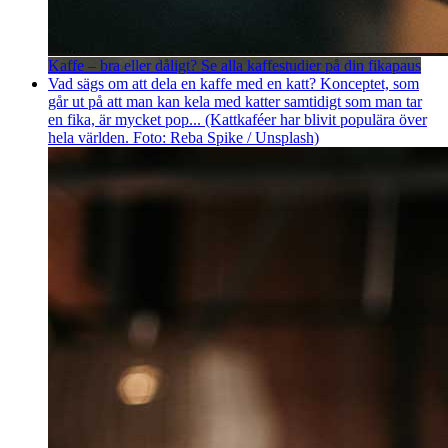
Kaffe – bra eller dåligt? Se alla kaffestudier på din fikapaus
Vad sägs om att dela en kaffe med en katt? Konceptet, som
går ut på att man kan kela med katter samtidigt som man tar
en fika, är mycket pop... (Kattkaféer har blivit populära över
hela världen. Foto: Reba Spike / Unsplash)