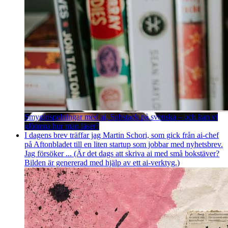
Smyginspelningar med ai, Substack på svenska – och kan vi
glömma hur man läser?
I dagens brev träffar jag Martin Schori, som gick från ai-chef
på Aftonbladet till en liten startup som jobbar med nyhetsbrev.
Jag försöker ... (Är det dags att skriva ai med små bokstäver?
Bilden är genererad med hjälp av ett ai-verktyg.)