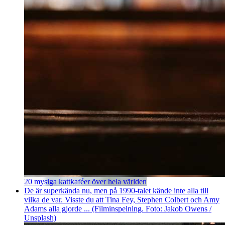
20 mysiga kattkaféer över hela världen
De är superkända nu, men på 1990-talet kände inte alla till
vilka de var. Visste du att Tina Fey, Stephen Colbert och Amy
Adams alla gjorde ... (Filminspelning. Foto: Jakob Owens /
Unsplash)