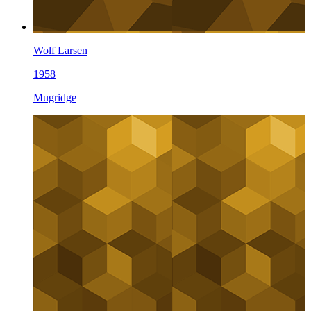
Wolf Larsen
1958
Mugridge