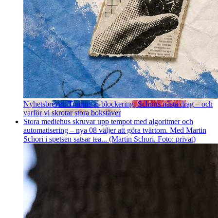
Nyhetsbrevet: Trumps ai-blockering, Schoris nästa drag – och
varför vi skrotar stora bokstäver
Stora mediehus skruvar upp tempot med algoritmer och
automatisering – nya 08 väljer att göra tvärtom. Med Martin
Schori i spetsen satsar tea... (Martin Schori. Foto: privat)