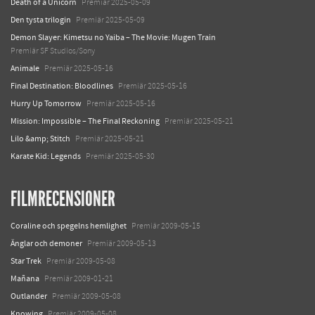
Death of a Unicorn
Premiär 2025-05-09
Den tysta trilogin
Premiär 2025-05-09
Demon Slayer: Kimetsu no Yaiba – The Movie: Mugen Train
Premiär SF Studios/Sony
Animale
Premiär 2025-05-16
Final Destination: Bloodlines
Premiär 2025-05-16
Hurry Up Tomorrow
Premiär 2025-05-16
Mission: Impossible – The Final Reckoning
Premiär 2025-05-21
Lilo &amp; Stitch
Premiär 2025-05-21
Karate Kid: Legends
Premiär 2025-05-30
FILMRECENSIONER
Coraline och spegelns hemlighet
Premiär 2009-05-15
Änglar och demoner
Premiär 2009-05-13
Star Trek
Premiär 2009-05-08
Mañana
Premiär 2009-01-21
Outlander
Premiär 2009-05-08
Knowing
Premiär 2009-05-08