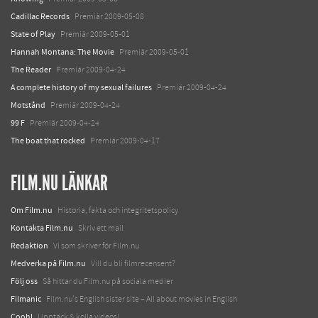
Cadillac Records
Premiär 2009-05-08
State of Play
Premiär 2009-05-01
Hannah Montana: The Movie
Premiär 2009-05-01
The Reader
Premiär 2009-04-24
A complete history of my sexual failures
Premiär 2009-04-24
Motstånd
Premiär 2009-04-24
99 F
Premiär 2009-04-24
The boat that rocked
Premiär 2009-04-17
FILM.NU LÄNKAR
Om Film.nu
Historia, fakta och integritetspolicy
Kontakta Film.nu
Skriv ett mail
Redaktion
Vi som skriver för Film.nu
Medverka på Film.nu
Vill du bli filmrecensent?
Följ oss
Så hittar du Film.nu på sociala medier
Filmanic
Film.nu's English sister site – All about movies in English
Coohl
Upptäck & kolla videos!