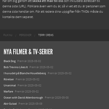
har om dig genom att
skicka ett mail till oss
och inkludera adressen till
denna sida (URL). Förklara även vem du är, så vi vet att du är personen som
denna sida handlar om. För att radera dina uppgifter från TMDb måste du
kontakta dem separat.
FILM.NU
PERSONER
TERRY CREWS
NYA FILMER & TV-SERIER
Black Dog
Premiär 2025-05-02
Bob Trevino Likes It
Premiär 2025-05-02
I huvudet på Blanche Houellebecq
Premiär 2025-05-02
Rörelser
Premiär 2025-05-02
Unanimal
Premiär 2025-05-02
Warfare
Premiär 2025-05-02
Ocean with David Attenborough
Premiär 2025-05-08
Abir Gulaal
Premiär 2025-05-09