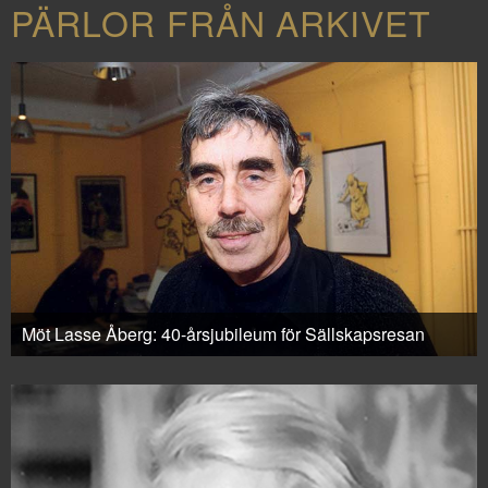
PÄRLOR FRÅN ARKIVET
Möt Lasse Åberg: 40-årsjubileum för Sällskapsresan