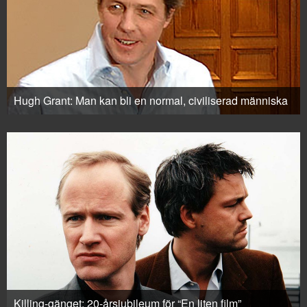
Hugh Grant: Man kan bli en normal, civiliserad människa
Killing-gänget: 20-årsjubileum för “En liten film”