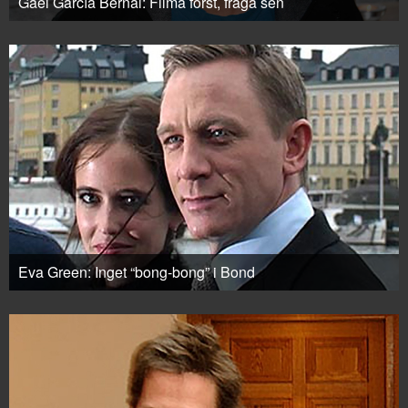
Gael García Bernal: Filma först, fråga sen
Eva Green: Inget “bong-bong” i Bond