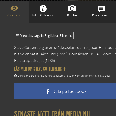
Översikt
Info & länkar
Bilder
Diskussion
View this page in English on Filmanic
Steve Guttenberg är en skådespelare och regissör. Han födde
bland annat
It Takes Two
(1995),
Polisskolan
(1984),
Short Ci
Första uppdraget
(1985).
LÄS MER OM STEVE GUTTENBERG
Denna biografi har genererats automatiskt av Filmanic (vår snälla lilla bot).
Dela på Facebook
SENASTE NYTT FRÅN MEDIA.NU