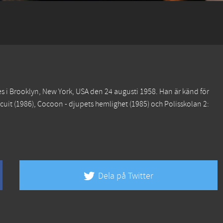
s i Brooklyn, New York, USA den 24 augusti 1958. Han är känd för
rcuit
(1986),
Cocoon - djupets hemlighet
(1985) och
Polisskolan 2:
Dela på Twitter