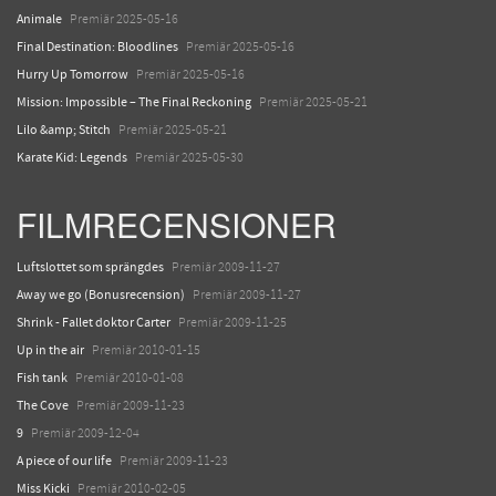
Animale
Premiär 2025-05-16
Final Destination: Bloodlines
Premiär 2025-05-16
Hurry Up Tomorrow
Premiär 2025-05-16
Mission: Impossible – The Final Reckoning
Premiär 2025-05-21
Lilo &amp; Stitch
Premiär 2025-05-21
Karate Kid: Legends
Premiär 2025-05-30
FILMRECENSIONER
Luftslottet som sprängdes
Premiär 2009-11-27
Away we go (Bonusrecension)
Premiär 2009-11-27
Shrink - Fallet doktor Carter
Premiär 2009-11-25
Up in the air
Premiär 2010-01-15
Fish tank
Premiär 2010-01-08
The Cove
Premiär 2009-11-23
9
Premiär 2009-12-04
A piece of our life
Premiär 2009-11-23
Miss Kicki
Premiär 2010-02-05