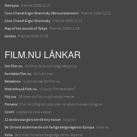
Metropia
Premiär 2009-11-27
Coco Chanel & Igor Stravinsky (Bonusrecension)
Premiär 2009-12-11
Coco Chanel & Igor Stravinsky
Premiär 2009-12-11
Map of the sounds of Tokyo
Premiär 2009-11-19
Gordos
Premiär 2009-11-19
FILM.NU LÄNKAR
Om Film.nu
Historia, fakta och integritetspolicy
Kontakta Film.nu
Skriv ett mail
Redaktion
Vi som skriver för Film.nu
Medverka på Film.nu
Vill du bli filmrecensent?
Följ oss
Så hittar du Film.nu på sociala medier
Filmanic
Film.nu's English sister site – All about movies in English
Coohl
Upptäck & kolla videos!
12 skolbussar görs om till tiny house
Kolla nu!
De 18 mest skrämmande och farliga bergsvägarna i Europa
Kolla nu!
Kolla
De 8 mest hisnande bergstågturerna i Alperna