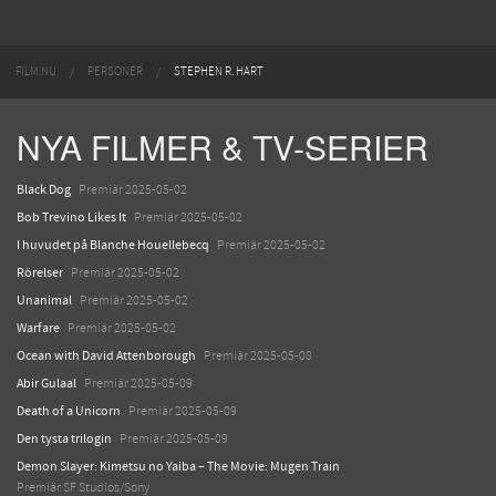
FILM.NU
PERSONER
STEPHEN R. HART
NYA FILMER & TV-SERIER
Black Dog
Premiär 2025-05-02
Bob Trevino Likes It
Premiär 2025-05-02
I huvudet på Blanche Houellebecq
Premiär 2025-05-02
Rörelser
Premiär 2025-05-02
Unanimal
Premiär 2025-05-02
Warfare
Premiär 2025-05-02
Ocean with David Attenborough
Premiär 2025-05-08
Abir Gulaal
Premiär 2025-05-09
Death of a Unicorn
Premiär 2025-05-09
Den tysta trilogin
Premiär 2025-05-09
Demon Slayer: Kimetsu no Yaiba – The Movie: Mugen Train
Premiär SF Studios/Sony