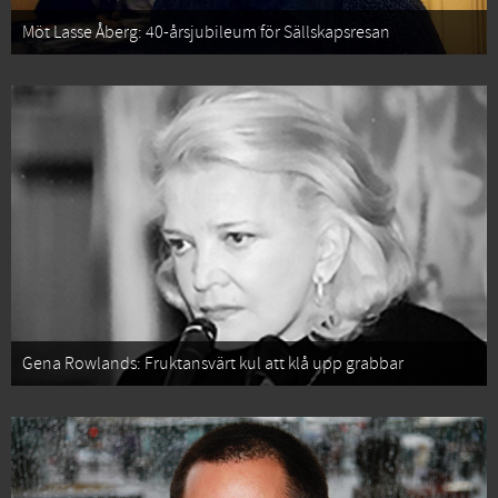
Möt Lasse Åberg: 40-årsjubileum för Sällskapsresan
Gena Rowlands: Fruktansvärt kul att klå upp grabbar