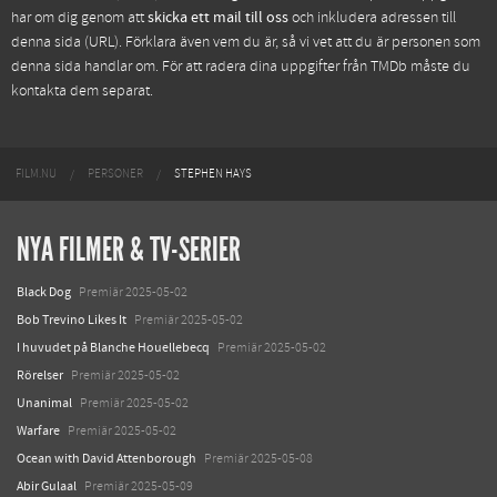
har om dig genom att
skicka ett mail till oss
och inkludera adressen till
denna sida (URL). Förklara även vem du är, så vi vet att du är personen som
denna sida handlar om. För att radera dina uppgifter från TMDb måste du
kontakta dem separat.
FILM.NU
PERSONER
STEPHEN HAYS
NYA FILMER & TV-SERIER
Black Dog
Premiär 2025-05-02
Bob Trevino Likes It
Premiär 2025-05-02
I huvudet på Blanche Houellebecq
Premiär 2025-05-02
Rörelser
Premiär 2025-05-02
Unanimal
Premiär 2025-05-02
Warfare
Premiär 2025-05-02
Ocean with David Attenborough
Premiär 2025-05-08
Abir Gulaal
Premiär 2025-05-09