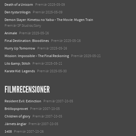
Death of a Unicorn
Premiär 2025-05-09
Den tysta trilogin
Premiär 2025-05-09
Demon Slayer: Kimetsu no Yaiba – The Movie: Mugen Train
Premiär SF Studios/Sony
Animale
Premiär 2025-05-16
Final Destination: Bloodlines
Premiär 2025-05-16
Hurry Up Tomorrow
Premiär 2025-05-16
Mission: Impossible – The Final Reckoning
Premiär 2025-05-21
Lilo &amp; Stitch
Premiär 2025-05-21
Karate Kid: Legends
Premiär 2025-05-30
FILMRECENSIONER
Resident Evil: Extinction
Premiär 2007-10-05
Bröllopsprovet
Premiär 2007-10-05
Children of glory
Premiär 2007-10-05
Järnets änglar
Premiär 2007-10-05
1408
Premiär 2007-10-26