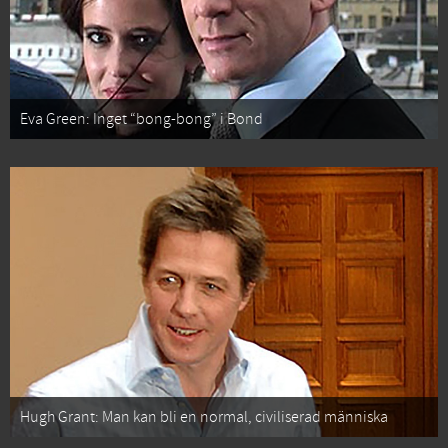
Eva Green: Inget “bong-bong” i Bond
Hugh Grant: Man kan bli en normal, civiliserad människa