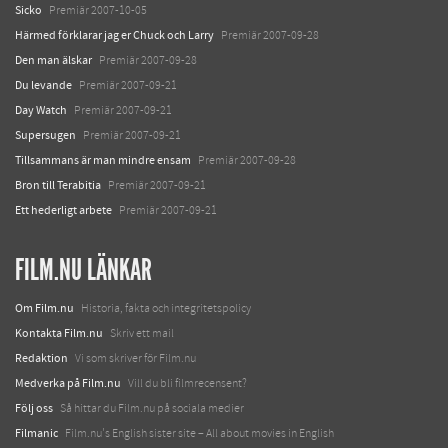
Sicko
Premiär 2007-10-05
Härmed förklarar jag er Chuck och Larry
Premiär 2007-09-28
Den man älskar
Premiär 2007-09-28
Du levande
Premiär 2007-09-21
Day Watch
Premiär 2007-09-21
Supersugen
Premiär 2007-09-21
Tillsammans är man mindre ensam
Premiär 2007-09-28
Bron till Terabitia
Premiär 2007-09-21
Ett hederligt arbete
Premiär 2007-09-21
FILM.NU LÄNKAR
Om Film.nu
Historia, fakta och integritetspolicy
Kontakta Film.nu
Skriv ett mail
Redaktion
Vi som skriver för Film.nu
Medverka på Film.nu
Vill du bli filmrecensent?
Följ oss
Så hittar du Film.nu på sociala medier
Filmanic
Film.nu's English sister site – All about movies in English