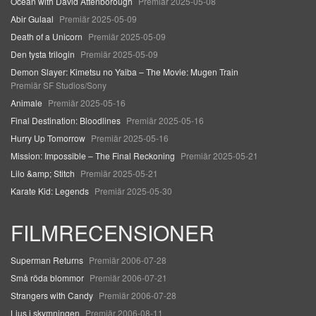
Ocean with David Attenborough
Premiär 2025-05-08
Abir Gulaal
Premiär 2025-05-09
Death of a Unicorn
Premiär 2025-05-09
Den tysta trilogin
Premiär 2025-05-09
Demon Slayer: Kimetsu no Yaiba – The Movie: Mugen Train
Premiär SF Studios/Sony
Animale
Premiär 2025-05-16
Final Destination: Bloodlines
Premiär 2025-05-16
Hurry Up Tomorrow
Premiär 2025-05-16
Mission: Impossible – The Final Reckoning
Premiär 2025-05-21
Lilo &amp; Stitch
Premiär 2025-05-21
Karate Kid: Legends
Premiär 2025-05-30
FILMRECENSIONER
Superman Returns
Premiär 2006-07-28
Små röda blommor
Premiär 2006-07-21
Strangers with Candy
Premiär 2006-07-28
Ljus i skymningen
Premiär 2006-08-11