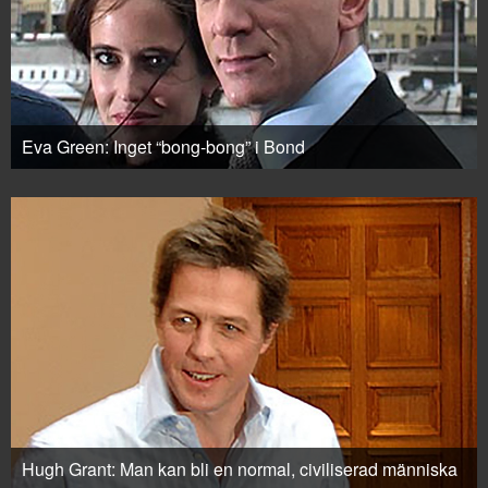
Eva Green: Inget “bong-bong” i Bond
Hugh Grant: Man kan bli en normal, civiliserad människa