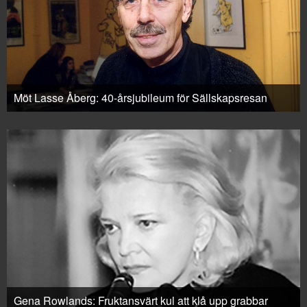
Möt Lasse Åberg: 40-årsjubileum för Sällskapsresan
Gena Rowlands: Fruktansvärt kul att klå upp grabbar