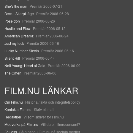
She's the man
Premiär 2006-07-21
Beck - Skarpt läge
Premiär 2006-06-28
Poseidon
Premiär 2006-06-26
Hustle and Flow
Premiär 2006-05-12
American Dreamz
Premiär 2006-06-24
Just my luck
Premiär 2006-06-16
Lucky Number Slevin
Premiär 2006-06-16
Silent Hill
Premiär 2006-06-14
Neil Young: Heart of Gold
Premiär 2006-06-09
The Omen
Premiär 2006-06-06
FILM.NU LÄNKAR
Om Film.nu
Historia, fakta och integritetspolicy
Kontakta Film.nu
Skriv ett mail
Redaktion
Vi som skriver för Film.nu
Medverka på Film.nu
Vill du bli filmrecensent?
Följ oss
Så hittar du Film.nu på sociala medier