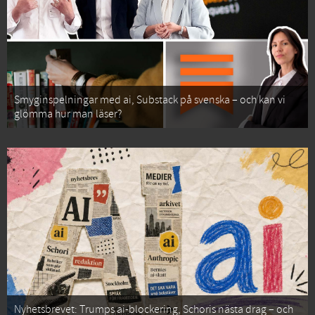
Smyginspelningar med ai, Substack på svenska – och kan vi
glömma hur man läser?
Nyhetsbrevet: Trumps ai-blockering, Schoris nästa drag – och