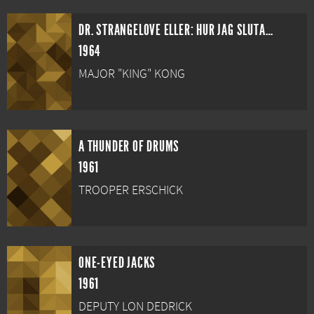
DR. STRANGELOVE ELLER: HUR JAG SLUTADE ÄNGSLAS OCH LÄRDE MIG ÄLSKA BOMBEN
1964
MAJOR "KING" KONG
A THUNDER OF DRUMS
1961
TROOPER ERSCHICK
ONE-EYED JACKS
1961
DEPUTY LON DEDRICK