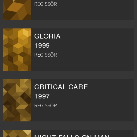
REGISSÖR
GLORIA
1999
REGISSÖR
CRITICAL CARE
1997
REGISSÖR