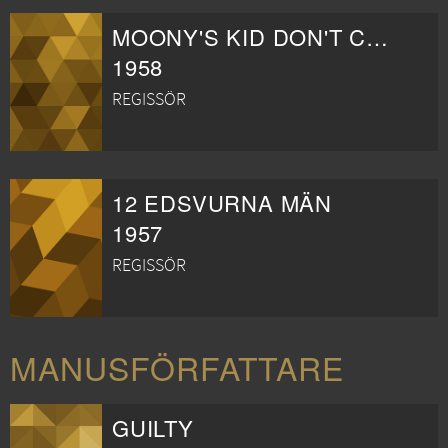
MOONY'S KID DON'T CRY
1958
REGISSÖR
12 EDSVURNA MÄN
1957
REGISSÖR
MANUSFÖRFATTARE
GUILTY