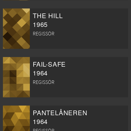
THE HILL
1965
REGISSÖR
FAIL-SAFE
1964
REGISSÖR
PANTELÅNEREN
1964
REGISSÖR