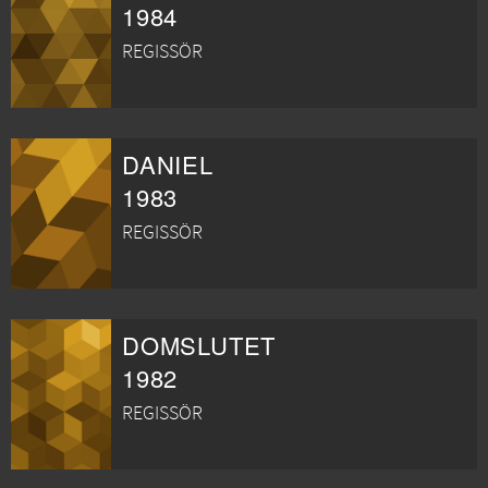
1984
REGISSÖR
DANIEL
1983
REGISSÖR
DOMSLUTET
1982
REGISSÖR