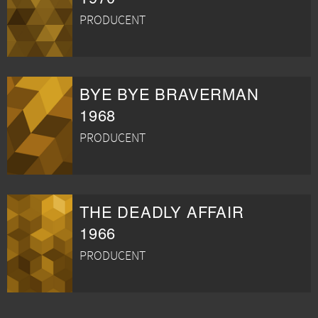
PRODUCENT
BYE BYE BRAVERMAN
1968
PRODUCENT
THE DEADLY AFFAIR
1966
PRODUCENT