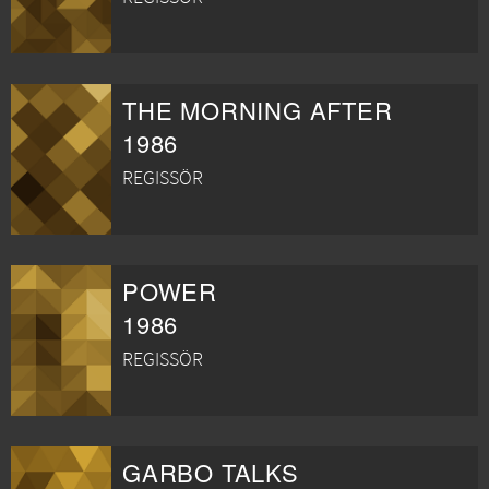
THE MORNING AFTER
1986
REGISSÖR
POWER
1986
REGISSÖR
GARBO TALKS