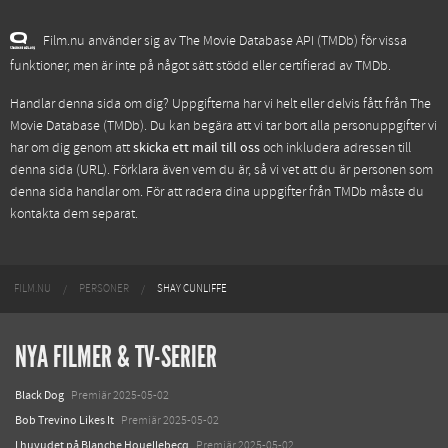
Film.nu använder sig av The Movie Database API (TMDb) för vissa
funktioner, men är inte på något sätt stödd eller certifierad av TMDb.
Handlar denna sida om dig? Uppgifterna har vi helt eller delvis fått från
The
Movie Database (TMDb)
. Du kan begära att vi tar bort alla personuppgifter vi
har om dig genom att
skicka ett mail till oss
och inkludera adressen till
denna sida (URL). Förklara även vem du är, så vi vet att du är personen som
denna sida handlar om. För att radera dina uppgifter från TMDb måste du
kontakta dem separat.
FILM.NU
PERSONER
SHAY CUNLIFFE
NYA FILMER & TV-SERIER
Black Dog
Premiär 2025-05-02
Bob Trevino Likes It
Premiär 2025-05-02
I huvudet på Blanche Houellebecq
Premiär 2025-05-02