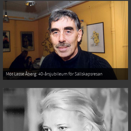
Möt Lasse Åberg: 40-årsjubileum för Sällskapsresan