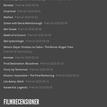
Rörelser
Premiär 2025-05-02
Unanimal
Premiär 2025-05-02
Warfare
Premiär 2025-05-02
Ocean with David Attenborough
Premiär 2025-05-08
Abir Gulaal
Premiär 2025-05-09
Death of a Unicorn
Premiär 2025-05-09
Den tysta trilogin
Premiär 2025-05-09
Demon Slayer: Kimetsu no Yaiba – The Movie: Mugen Train
Premiär SF Studios/Sony
Animale
Premiär 2025-05-16
Final Destination: Bloodlines
Premiär 2025-05-16
Hurry Up Tomorrow
Premiär 2025-05-16
Mission: Impossible – The Final Reckoning
Premiär 2025-05-21
Lilo &amp; Stitch
Premiär 2025-05-21
Karate Kid: Legends
Premiär 2025-05-30
FILMRECENSIONER