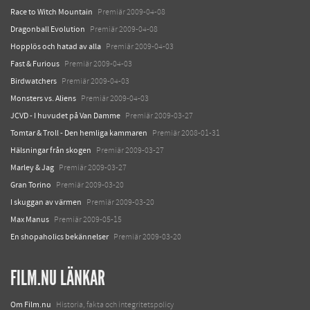
Race to Witch Mountain
Premiär 2009-04-08
Dragonball Evolution
Premiär 2009-04-08
Hopplös och hatad av alla
Premiär 2009-04-03
Fast & Furious
Premiär 2009-04-03
Birdwatchers
Premiär 2009-04-03
Monsters vs. Aliens
Premiär 2009-04-03
JCVD - I huvudet på Van Damme
Premiär 2009-03-27
Tomtar & Troll - Den hemliga kammaren
Premiär 2008-01-31
Hälsningar från skogen
Premiär 2009-03-27
Marley & Jag
Premiär 2009-03-27
Gran Torino
Premiär 2009-03-20
I skuggan av värmen
Premiär 2009-03-20
Max Manus
Premiär 2009-05-15
En shopaholics bekännelser
Premiär 2009-03-20
FILM.NU LÄNKAR
Om Film.nu
Historia, fakta och integritetspolicy