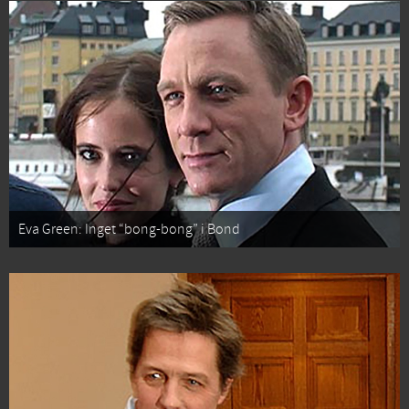
Eva Green: Inget “bong-bong” i Bond