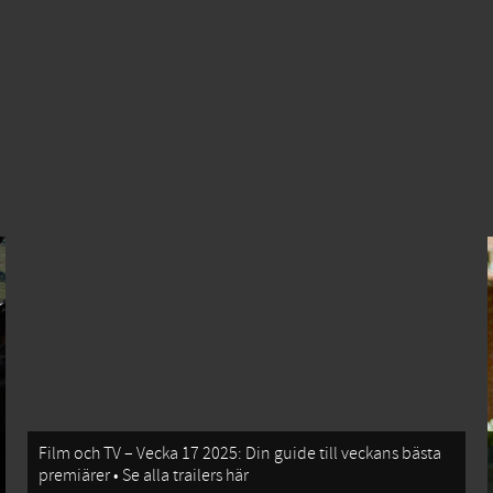
Film och TV – Vecka 17 2025: Din guide till veckans bästa
premiärer • Se alla trailers här