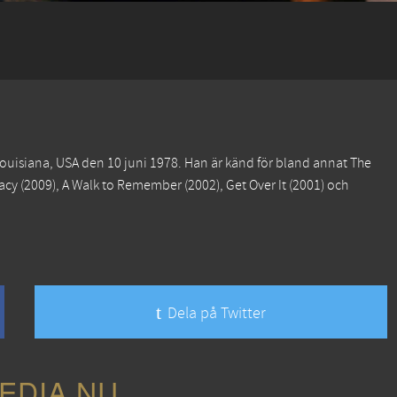
ouisiana, USA den 10 juni 1978. Han är känd för bland annat
The
acy
(2009),
A Walk to Remember
(2002),
Get Over It
(2001) och
Dela på Twitter
EDIA.NU