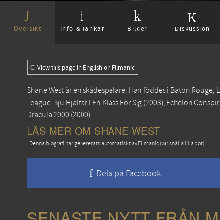
Översikt
Info & länkar
Bilder
Diskussion
View this page in English on Filmanic
Shane West är en skådespelare. Han föddes i Baton Rouge, L
League: Sju Hjältar I En Klass För Sig
(2003),
Echelon Conspir
Dracula 2000
(2000).
LÄS MER OM SHANE WEST
Denna biografi har genererats automatiskt av Filmanic (vår snälla lilla bot).
Dela på Facebook
SENASTE NYTT FRÅN M