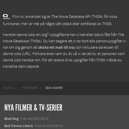
Film.nu använder sig av The Movie Database API (TMDb) för vissa
funktioner, men är inte på något sätt stödd eller certifierad av TMDb.
Handlar denna sida om dig? Uppgifterna har vi helt eller delvis fått från
The
Movie Database (TMDb)
. Du kan begära att vi tar bort alla personuppgifter vi
har om dig genom att
skicka ett mail till oss
och inkludera adressen till
denna sida (URL). Förklara även vem du är, så vi vet att du är personen som
denna sida handlar om. För att radera dina uppgifter från TMDb måste du
kontakta dem separat.
FILM.NU
PERSONER
SEAN MAHER
NYA FILMER & TV-SERIER
Black Dog
Premiär 2025-05-02
Bob Trevino Likes It
Premiär 2025-05-02