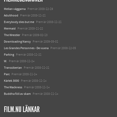
Mellan väggarna
Premiär 2008-12-19
Adulthood
Premiär 2008-11-21
Everybody dies but me
Premiär 2008-11-21
Mermaid
Premiär 2008-11-22
The Wrestler
Premiär 2009-02-13
Downloading Nancy
Premiär 2009-05-01
Les Grandes Personnes - De vuxna
Premiär 2008-12-05
Parking
Premiär 2008-11-21
W.
Premiär 2008-11-24
Transsiberian
Premiär 2008-11-21
Parc
Premiär 2008-11-24
Kärlek 3000
Premiär 2008-11-14
The Wackness
Premiär 2008-11-14
Buddha föll av skam
Premiär 2008-11-14
FILM.NU LÄNKAR