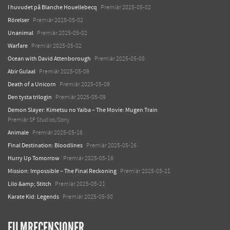
I huvudet på Blanche Houellebecq
Premiär 2025-05-02
Rörelser
Premiär 2025-05-02
Unanimal
Premiär 2025-05-02
Warfare
Premiär 2025-05-02
Ocean with David Attenborough
Premiär 2025-05-08
Abir Gulaal
Premiär 2025-05-09
Death of a Unicorn
Premiär 2025-05-09
Den tysta trilogin
Premiär 2025-05-09
Demon Slayer: Kimetsu no Yaiba – The Movie: Mugen Train
Premiär SF Studios/Sony
Animale
Premiär 2025-05-16
Final Destination: Bloodlines
Premiär 2025-05-16
Hurry Up Tomorrow
Premiär 2025-05-16
Mission: Impossible – The Final Reckoning
Premiär 2025-05-21
Lilo &amp; Stitch
Premiär 2025-05-21
Karate Kid: Legends
Premiär 2025-05-30
FILMRECENSIONER