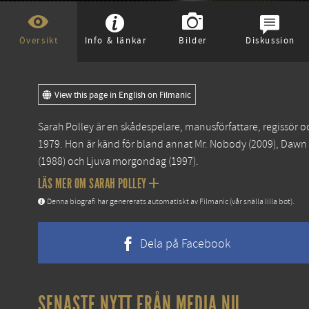
Översikt
Info & länkar
Bilder
Diskussion
View this page in English on Filmanic
Sarah Polley är en skådespelare, manusförfattare, regissör 
1979. Hon är känd för bland annat
Mr. Nobody
(2009),
Dawn 
(1988) och
Ljuva morgondag
(1997).
LÄS MER OM SARAH POLLEY
Denna biografi har genererats automatiskt av Filmanic (vår snälla lilla bot).
Dela på Facebook
SENASTE NYTT FRÅN MEDIA.NU