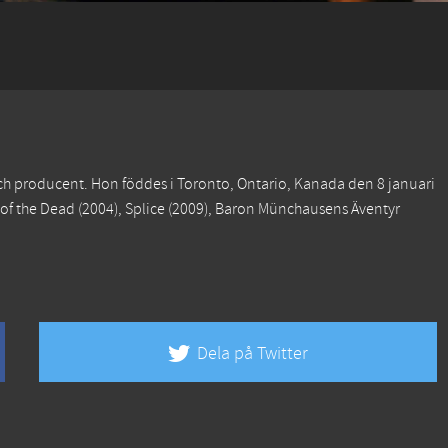
och producent. Hon föddes i Toronto, Ontario, Kanada den 8 januari
of the Dead
(2004),
Splice
(2009),
Baron Münchausens Äventyr
Dela på Twitter