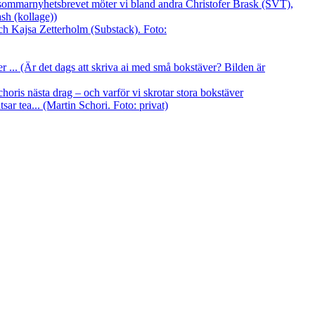
I sommarnyhetsbrevet möter vi bland andra Christofer Brask (SVT),
sh (kollage))
er ... (Är det dags att skriva ai med små bokstäver? Bilden är
oris nästa drag – och varför vi skrotar stora bokstäver
ar tea... (Martin Schori. Foto: privat)