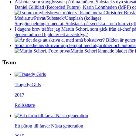
AI-botar som smyglyssnar på dina möten, Substacks nya storsat
Daniel Gillblad (Recorded Future), Karin Lönnheden (MPF) och
Smyginspelningar med ai, Substack på svenska – och kan vi g
I dagens brev träffar jag Martin Schori, som gick från ai-chef p
genererad med hjälp av ett ai-verktyg.)
Stora mediehus skruvar upp tempot med algoritmer och automatise
Martin Schori lämnade bladet för
Team
Tragedy Girls
2017
Rollsättare
Ett päron till farsa: Nästa generation