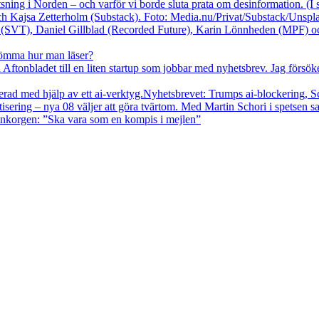
sning i Norden – och varför vi borde sluta prata om desinformation. (
 Kajsa Zetterholm (Substack). Foto: Media.nu/Privat/Substack/Unspla
lömma hur man läser?
å Aftonbladet till en liten startup som jobbar med nyhetsbrev. Jag försök
Nyhetsbrevet: Trumps ai-blockering, Sch
ring – nya 08 väljer att göra tvärtom. Med Martin Schori i spetsen sats
 inkorgen: ”Ska vara som en kompis i mejlen”