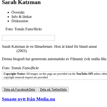
Sarah Katzman
Översikt
Info & länkar
Diskussion
Foto: Tomás Fano/flickr
JUMP TO COPYRIGHT NOTICE
View this page in English on Filmanic
Sarah Katzman är en filmarbetare. Hon är känd för bland annat
Ett pä
Wedding
(2003).
Denna biografi har genererats automatiskt av Filmanic (vår snälla lilla 
Foto: Tomás Fano/flickr
Copyright Notice:
All images on this page are provided via the
YouTube API
unless other
copyright removal request are provided
here
.
Dela på Facebook
Dela
Dela på Twitter
Dela
Senaste nytt från Media.nu