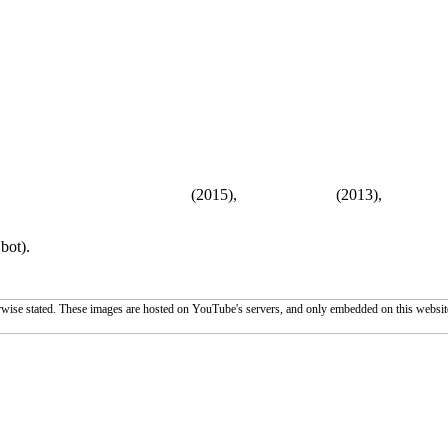
ron till farsa: Nästa generation
(2015),
Familjetrippen
(2013),
Wedding 
bot).
wise stated. These images are hosted on YouTube's servers, and only embedded on this website