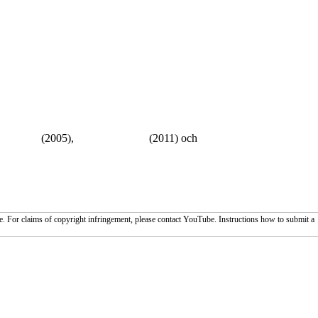
Crashers
(2005),
Horrible bosses
(2011) och
American Pie - The
. For claims of copyright infringement, please contact YouTube. Instructions how to submit a