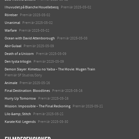
I huvudet på Blanche Houellebecq
Premiär 2025-05-02
Rörelser
Premiär 2025-05-02
Unanimal
Premiär 2025-05-02
Warfare
Premiär 2025-05-02
Ocean with David Attenborough
Premiär 2025-05-08
Abir Gulaal
Premiär 2025-05-09
Death of a Unicorn
Premiär 2025-05-09
Den tysta trilogin
Premiär 2025-05-09
Demon Slayer: Kimetsu no Yaiba – The Movie: Mugen Train
Premiär SF Studios/Sony
Animale
Premiär 2025-05-16
Final Destination: Bloodlines
Premiär 2025-05-16
Hurry Up Tomorrow
Premiär 2025-05-16
Mission: Impossible – The Final Reckoning
Premiär 2025-05-21
Lilo &amp; Stitch
Premiär 2025-05-21
Karate Kid: Legends
Premiär 2025-05-30