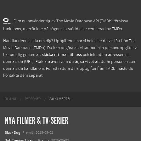
Film.nu använder sig av The Movie Database API (TMDb) för vissa
funktioner, men är inte på något sätt stödd eller certifierad av TMDb.
Handlar denna sida om dig? Uppgifterna har vi helt eller delvis fått från
The
Movie Database (TMDb)
. Du kan begära att vi tar bort alla personuppgifter vi
har om dig genom att
skicka ett mail till oss
och inkludera adressen till
denna sida (URL). Förklara även vem du är, så vi vet att du är personen som
denna sida handlar om. För att radera dina uppgifter från TMDb måste du
kontakta dem separat.
FILM.NU
PERSONER
SALKA VIERTEL
NYA FILMER & TV-SERIER
Black Dog
Premiär 2025-05-02
Bob Trevino Likes It
Premiär 2025-05-02