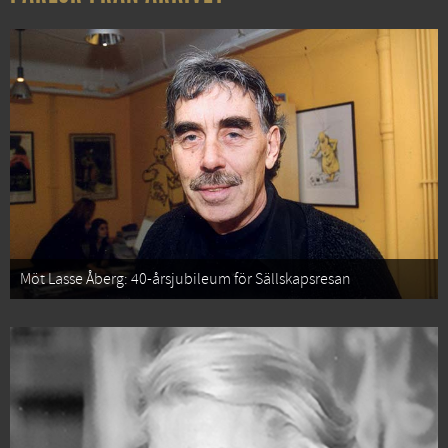
Möt Lasse Åberg: 40-årsjubileum för Sällskapsresan