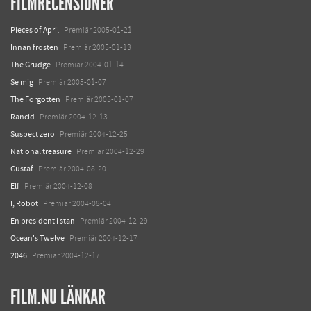
FILMRECENSIONER
Pieces of April
Premiär 2005-01-21
Innan frosten
Premiär 2005-01-13
The Grudge
Premiär 2004-01-14
Se mig
Premiär 2005-01-07
The Forgotten
Premiär 2005-01-07
Rancid
Premiär 2004-12-13
Suspect zero
Premiär 2004-12-25
National treasure
Premiär 2004-12-29
Gustaf
Premiär 2004-08-20
Elf
Premiär 2004-12-08
I, Robot
Premiär 2004-08-04
En president i stan
Premiär 2004-12-29
Ocean's Twelve
Premiär 2004-12-17
2046
Premiär 2004-12-17
FILM.NU LÄNKAR