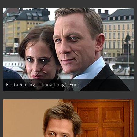
Eva Green: Inget “bong-bong” i Bond