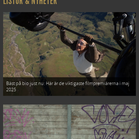
LISTOR & NYHETER
Bäst på bio just nu: Här är de viktigaste filmpremiärerna i maj
2025