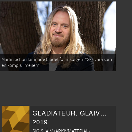
Martin Schori lämnade bladet för inkorgen: ”Ska vara som
en kompis i mejlen”
GLADIATEUR, GLAIVE ET FANTASMES
2019
SIG SJÄLV (ARKIVMATERIAL)