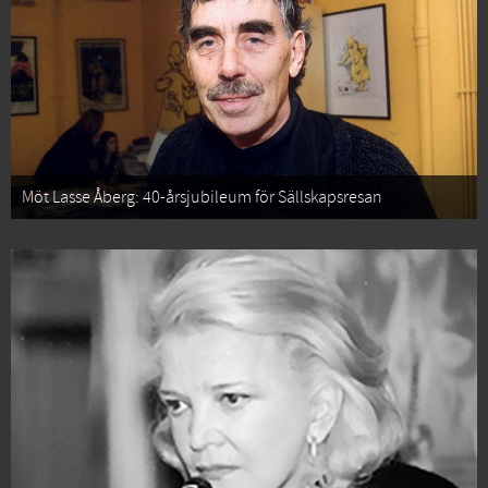
Möt Lasse Åberg: 40-årsjubileum för Sällskapsresan