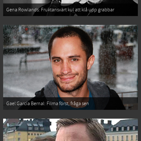
Gena Rowlands: Fruktansvärt kul att klå upp grabbar
Gael García Bernal: Filma först, fråga sen