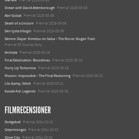
Warfare
Premiär 2025-05-02
Ocean with David Attenborough
Premiär 2025-05-08
Abir Gulaal
Premiär 2025-05-09
Death of a Unicorn
Premiär 2025-05-09
Den tysta trilogin
Premiär 2025-05-09
Demon Slayer: Kimetsu no Yaiba – The Movie: Mugen Train
Premiär SF Studios/Sony
Animale
Premiär 2025-05-16
Final Destination: Bloodlines
Premiär 2025-05-16
Hurry Up Tomorrow
Premiär 2025-05-16
Mission: Impossible – The Final Reckoning
Premiär 2025-05-21
Lilo &amp; Stitch
Premiär 2025-05-21
Karate Kid: Legends
Premiär 2025-05-30
FILMRECENSIONER
Dodgeball
Premiär 2004-10-01
Gitarrmongot
Premiär 2004-10-01
Silver City
Premiär 2004-10-01