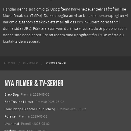
Handlar denna sida om dig? Uppgifterna har vi helt eller delvis fått från
The
Movie Database (TMDb)
. Du kan begära att vi tar bort alla personuppgifter vi
har om dig genom att
skicka ett mail till oss
och inkludera adressen till
denna sida (URL). Förklara även vem du är, så vi vet att du är personen som
denna sida handlar om. För att radera dina uppgifter från TMDb måste du
kontakta dem separat.
FILM.NU
PERSONER
ROMOLA GARAI
NYA FILMER & TV-SERIER
Black Dog
Premiär 2025-05-02
Bob Trevino Likes It
Premiär 2025-05-02
I huvudet på Blanche Houellebecq
Premiär 2025-05-02
Rörelser
Premiär 2025-05-02
Unanimal
Premiär 2025-05-02