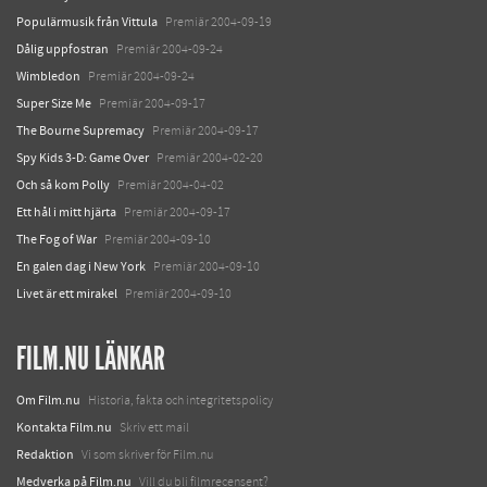
Populärmusik från Vittula
Premiär 2004-09-19
Dålig uppfostran
Premiär 2004-09-24
Wimbledon
Premiär 2004-09-24
Super Size Me
Premiär 2004-09-17
The Bourne Supremacy
Premiär 2004-09-17
Spy Kids 3-D: Game Over
Premiär 2004-02-20
Och så kom Polly
Premiär 2004-04-02
Ett hål i mitt hjärta
Premiär 2004-09-17
The Fog of War
Premiär 2004-09-10
En galen dag i New York
Premiär 2004-09-10
Livet är ett mirakel
Premiär 2004-09-10
FILM.NU LÄNKAR
Om Film.nu
Historia, fakta och integritetspolicy
Kontakta Film.nu
Skriv ett mail
Redaktion
Vi som skriver för Film.nu
Medverka på Film.nu
Vill du bli filmrecensent?