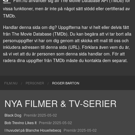
Film.nu använder sig av The Movie Database API (TMDb) för
vissa funktioner, men är inte på något sätt stödd eller certifierad av
TMDb.
Handlar denna sida om dig? Uppgifterna har vi helt eller delvis fått
från
The Movie Database (TMDb)
. Du kan begära att vi tar bort alla
personuppgifter vi har om dig genom att
skicka ett mail till oss
och
inkludera adressen till denna sida (URL). Förklara även vem du är,
så vi vet att du är personen som denna sida handlar om. För att
radera dina uppgifter från TMDb måste du kontakta dem separat.
FILM.NU
PERSONER
ROGER BARTON
NYA FILMER & TV-SERIER
Black Dog
Premiär 2025-05-02
Bob Trevino Likes It
Premiär 2025-05-02
I huvudet på Blanche Houellebecq
Premiär 2025-05-02