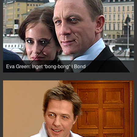
Eva Green: Inget “bong-bong” i Bond