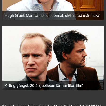
Hugh Grant: Man kan bli en normal, civiliserad människa
Killing-gänget: 20-årsjubileum för “En liten film”