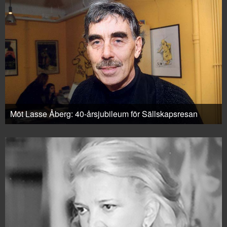
Möt Lasse Åberg: 40-årsjubileum för Sällskapsresan