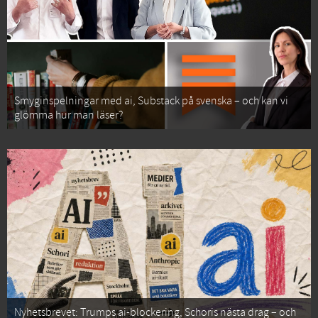
Smyginspelningar med ai, Substack på svenska – och kan vi
glömma hur man läser?
Nyhetsbrevet: Trumps ai-blockering, Schoris nästa drag – och