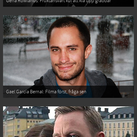
Gena Rowlands: Fruktansvärt kul att klå upp grabbar
Gael García Bernal: Filma först, fråga sen