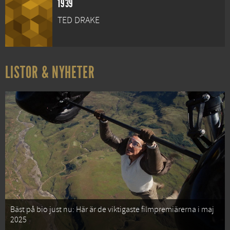
1939
TED DRAKE
LISTOR & NYHETER
Bäst på bio just nu: Här är de viktigaste filmpremiärerna i maj
2025