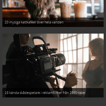
20 mysiga kattkaféer över hela världen
18 kända skådespelare i reklamfilmer från 1990-talet