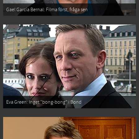
Gael García Bernal: Filma först, fråga sen
Eva Green: Inget “bong-bong” i Bond