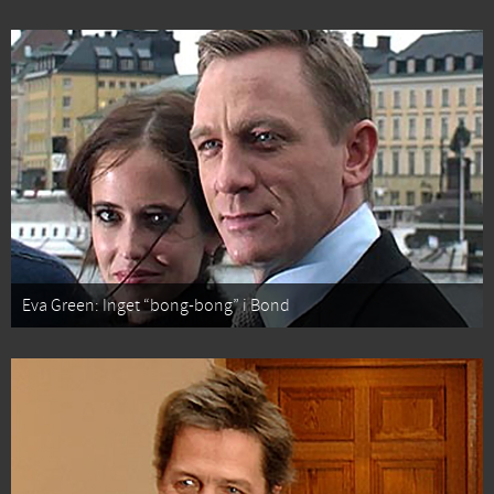
Eva Green: Inget “bong-bong” i Bond