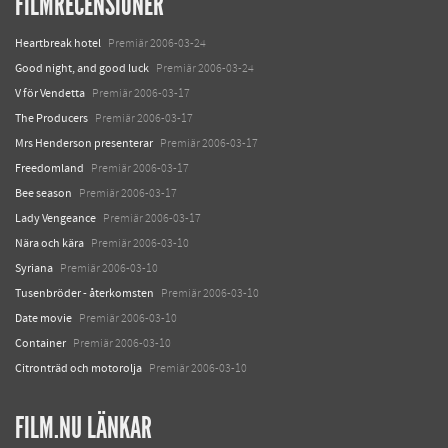
FILMRECENSIONER
Heartbreak hotel
Premiär 2006-03-24
Good night, and good luck
Premiär 2006-03-24
V för Vendetta
Premiär 2006-03-17
The Producers
Premiär 2006-03-17
Mrs Henderson presenterar
Premiär 2006-03-17
Freedomland
Premiär 2006-03-17
Bee season
Premiär 2006-03-17
Lady Vengeance
Premiär 2006-03-17
Nära och kära
Premiär 2006-03-10
Syriana
Premiär 2006-03-10
Tusenbröder - återkomsten
Premiär 2006-03-10
Date movie
Premiär 2006-03-10
Container
Premiär 2006-03-10
Citronträd och motorolja
Premiär 2006-03-10
FILM.NU LÄNKAR