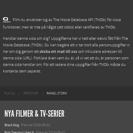
Film.nu använder sig av The Movie Database API (TMDb) för vissa
funktioner, men är inte på något sätt stödd eller certifierad av TMDb.
Handlar denna sida om dig? Uppgifterna har vi helt eller delvis fått från
The
Movie Database (TMDb)
. Du kan begära att vi tar bort alla personuppgifter vi
har om dig genom att
skicka ett mail till oss
och inkludera adressen till
denna sida (URL). Förklara även vem du är, så vi vet att du är personen som
denna sida handlar om. För att radera dina uppgifter från TMDb måste du
kontakta dem separat.
FILM.NU
PERSONER
RAFAEL STORM
NYA FILMER & TV-SERIER
Black Dog
Premiär 2025-05-02
Bob Trevino Likes It
Premiär 2025-05-02