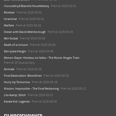
I huvudet på Blanche Houellebecq
Premiär 2025-05-02
Rörelser
Premiär 2025-05-02
Unanimal
Premiär 2025-05-02
Warfare
Premiär 2025-05-02
Ocean with David Attenborough
Premiär 2025-05-08
Abir Gulaal
Premiär 2025-05-09
Death of a Unicorn
Premiär 2025-05-09
Den tysta trilogin
Premiär 2025-05-09
Demon Slayer: Kimetsu no Yaiba – The Movie: Mugen Train
Premiär SF Studios/Sony
Animale
Premiär 2025-05-16
Final Destination: Bloodlines
Premiär 2025-05-16
Hurry Up Tomorrow
Premiär 2025-05-16
Mission: Impossible – The Final Reckoning
Premiär 2025-05-21
Lilo &amp; Stitch
Premiär 2025-05-21
Karate Kid: Legends
Premiär 2025-05-30