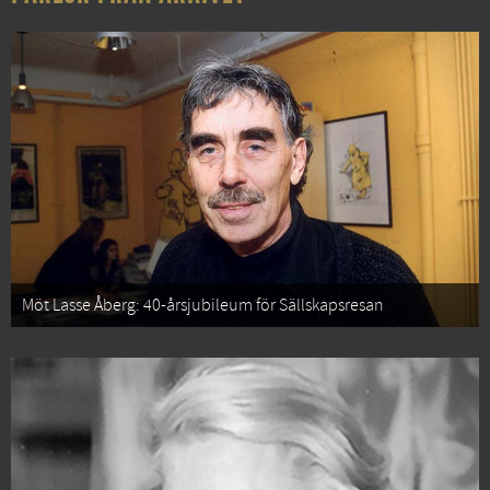
Möt Lasse Åberg: 40-årsjubileum för Sällskapsresan