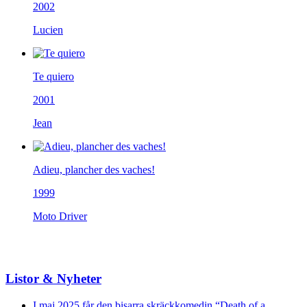
2002
Lucien
Te quiero
2001
Jean
Adieu, plancher des vaches!
1999
Moto Driver
Listor & Nyheter
I maj 2025 får den bisarra skräckkomedin “Death of a