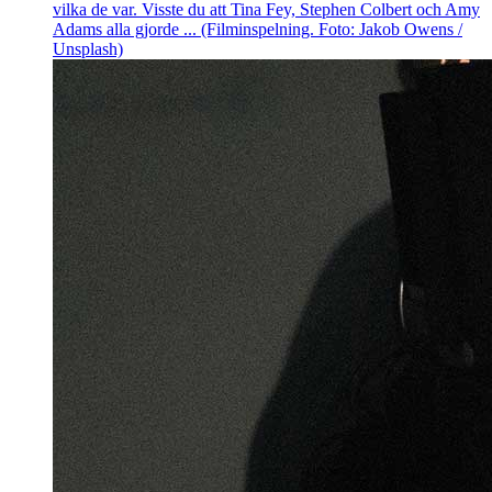
vilka de var. Visste du att Tina Fey, Stephen Colbert och Amy
Adams alla gjorde ... (Filminspelning. Foto: Jakob Owens /
Unsplash)