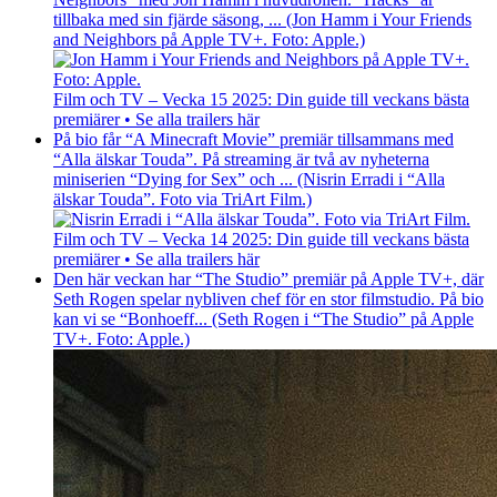
tillbaka med sin fjärde säsong, ... (Jon Hamm i Your Friends
and Neighbors på Apple TV+. Foto: Apple.)
Film och TV – Vecka 15 2025: Din guide till veckans bästa
premiärer • Se alla trailers här
På bio får “A Minecraft Movie” premiär tillsammans med
“Alla älskar Touda”. På streaming är två av nyheterna
miniserien “Dying for Sex” och ... (Nisrin Erradi i “Alla
älskar Touda”. Foto via TriArt Film.)
Film och TV – Vecka 14 2025: Din guide till veckans bästa
premiärer • Se alla trailers här
Den här veckan har “The Studio” premiär på Apple TV+, där
Seth Rogen spelar nybliven chef för en stor filmstudio. På bio
kan vi se “Bonhoeff... (Seth Rogen i “The Studio” på Apple
TV+. Foto: Apple.)