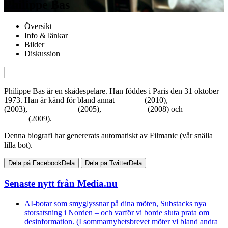
Philippe Bas
Översikt
Info & länkar
Bilder
Diskussion
View this page in English on Filmanic
Philippe Bas är en skådespelare. Han föddes i Paris den 31 oktober
1973. Han är känd för bland annat
L'assaut
(2010),
Michel Vaillant
(2003),
Vargarnas rike
(2005),
Skate Or Die
(2008) och
Facteur
chance
(2009).
Denna biografi har genererats automatiskt av Filmanic (vår snälla
lilla bot).
Dela på Facebook
Dela
Dela på Twitter
Dela
Senaste nytt från Media.nu
AI-botar som smyglyssnar på dina möten, Substacks nya
storsatsning i Norden – och varför vi borde sluta prata om
desinformation. (I sommarnyhetsbrevet möter vi bland andra