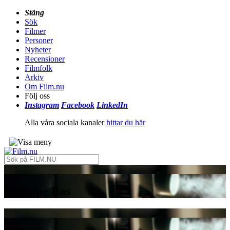
Stäng
Sök
Filmer
Personer
Nyheter
Recensioner
Filmfolk
Arkiv
Om Film.nu
Följ oss
Instagram
Facebook
LinkedIn
Alla våra sociala kanaler
hittar du här
Philippe Bas