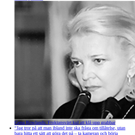
Gena Rowlands: Fruktansvärt kul att klå upp grabbar
“Jag tror på att man ibland inte ska fråga om tillåtelse, utan
bara hitta ett sätt att göra det på – ta kameran och börja