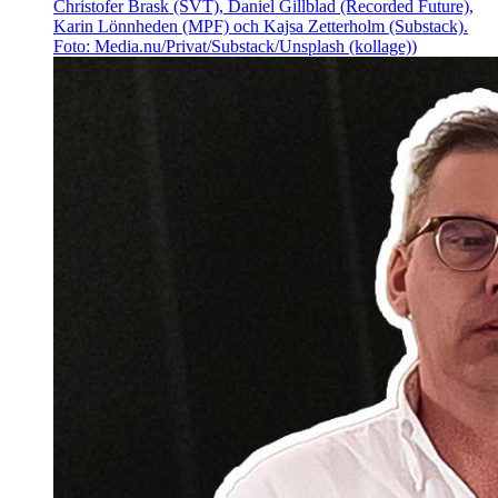
Christofer Brask (SVT), Daniel Gillblad (Recorded Future),
Karin Lönnheden (MPF) och Kajsa Zetterholm (Substack).
Foto: Media.nu/Privat/Substack/Unsplash (kollage))