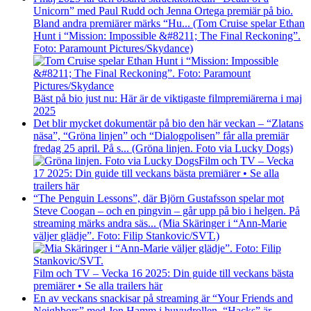
Unicorn” med Paul Rudd och Jenna Ortega premiär på bio.
Bland andra premiärer märks “Hu... (Tom Cruise spelar Ethan
Hunt i “Mission: Impossible &#8211; The Final Reckoning”.
Foto: Paramount Pictures/Skydance)
Bäst på bio just nu: Här är de viktigaste filmpremiärerna i maj
2025
Det blir mycket dokumentär på bio den här veckan – “Zlatans
näsa”, “Gröna linjen” och “Dialogpolisen” får alla premiär
fredag 25 april. På s... (Gröna linjen. Foto via Lucky Dogs)
Film och TV – Vecka
17 2025: Din guide till veckans bästa premiärer • Se alla
trailers här
“The Penguin Lessons”, där Björn Gustafsson spelar mot
Steve Coogan – och en pingvin – går upp på bio i helgen. På
streaming märks andra säs... (Mia Skäringer i “Ann-Marie
väljer glädje”. Foto: Filip Stankovic/SVT.)
Film och TV – Vecka 16 2025: Din guide till veckans bästa
premiärer • Se alla trailers här
En av veckans snackisar på streaming är “Your Friends and
Neighbors” med Jon Hamm i huvudrollen. “Hacks” är