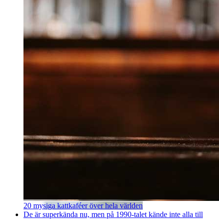
20 mysiga kattkaféer över hela världen
De är superkända nu, men på 1990-talet kände inte alla till