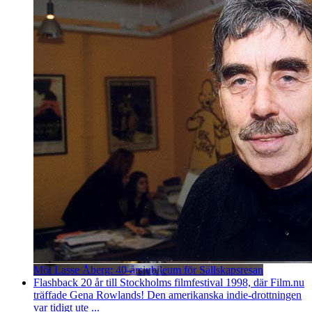
Möt Lasse Åberg: 40-årsjubileum för Sällskapsresan
Flashback 20 år till Stockholms filmfestival 1998, där Film.nu
träffade Gena Rowlands! Den amerikanska indie-drottningen
var tidigt ute ...