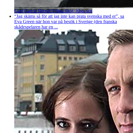
Gael García Bernal: Filma först, fråga sen
“Jag skäms så för att jag inte kan prata svenska med er”, sa
Eva Green när hon var på besök i Sverige (den franska
skådespelaren har en ...