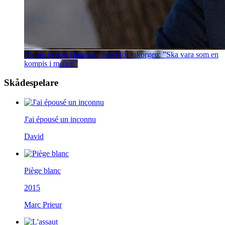
Martin Schori lämnade bladet för inkorgen: ”Ska vara som en
kompis i mejlen”
Skådespelare
J'ai épousé un inconnu
David
Piège blanc
2015
Marc Prieur