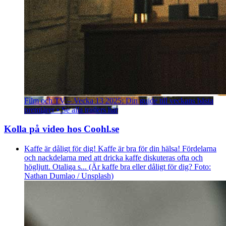
Film och TV – Vecka 13 2025: Din guide till veckans bästa
premiärer • Se alla trailers här
Kolla på video hos Coohl.se
Kaffe är dåligt för dig! Kaffe är bra för din hälsa! Fördelarna
och nackdelarna med att dricka kaffe diskuteras ofta och
högljutt. Otaliga s... (Är kaffe bra eller dåligt för dig? Foto:
Nathan Dumlao / Unsplash)