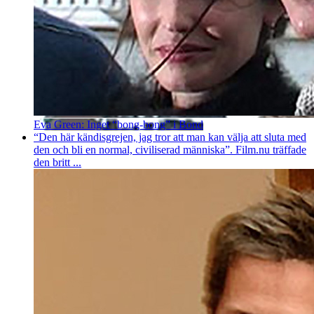
Eva Green: Inget “bong-bong” i Bond
“Den här kändisgrejen, jag tror att man kan välja att sluta med
den och bli en normal, civiliserad människa”. Film.nu träffade
den britt ...