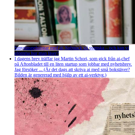
Smyginspelningar med ai, Substack på svenska – och kan vi
glömma hur man läser?
I dagens brev träffar jag Martin Schori, som gick från ai-chef
på Aftonbladet till en liten startup som jobbar med nyhetsbrev.
Jag försöker ... (Är det dags att skriva ai med små bokstäver?
Bilden är genererad med hjälp av ett ai-verktyg.)