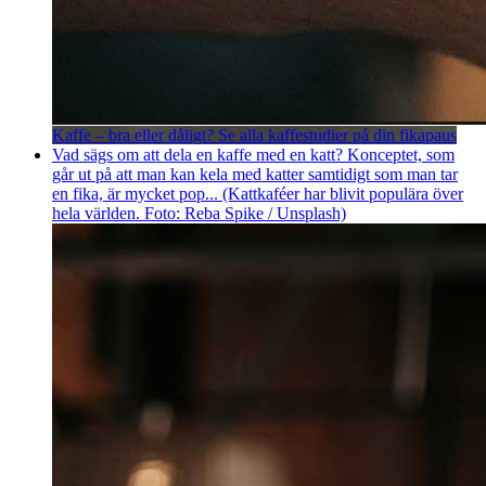
Kaffe – bra eller dåligt? Se alla kaffestudier på din fikapaus
Vad sägs om att dela en kaffe med en katt? Konceptet, som
går ut på att man kan kela med katter samtidigt som man tar
en fika, är mycket pop... (Kattkaféer har blivit populära över
hela världen. Foto: Reba Spike / Unsplash)