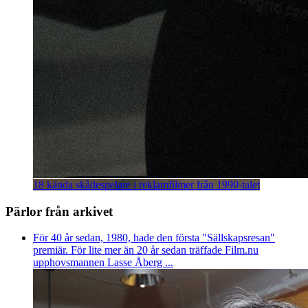
18 kända skådespelare i reklamfilmer från 1990-talet
Pärlor från arkivet
För 40 år sedan, 1980, hade den första "Sällskapsresan"
premiär. För lite mer än 20 år sedan träffade Film.nu
upphovsmannen Lasse Åberg ...