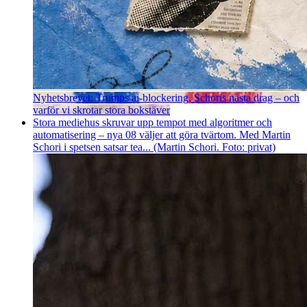
Nyhetsbrevet: Trumps ai-blockering, Schoris nästa drag – och
varför vi skrotar stora bokstäver
Stora mediehus skruvar upp tempot med algoritmer och
automatisering – nya 08 väljer att göra tvärtom. Med Martin
Schori i spetsen satsar tea... (Martin Schori. Foto: privat)